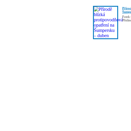
Příro
Šumpe
Fotek:
Přidá