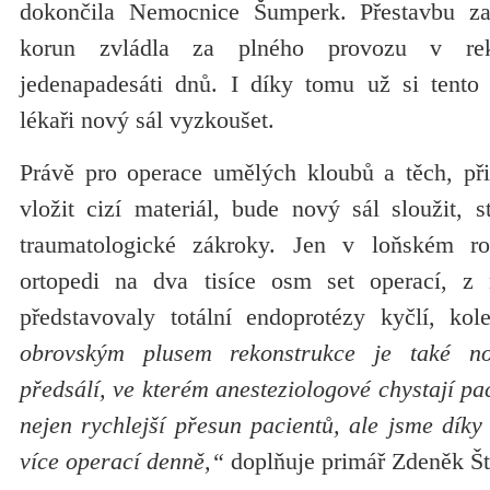
dokončila Nemocnice Šumperk. Přestavbu z
korun zvládla za plného provozu v re
jedenapadesáti dnů. I díky tomu už si tento
lékaři nový sál vyzkoušet.
Právě pro operace umělých kloubů a těch, při 
vložit cizí materiál, bude nový sál sloužit, 
traumatologické zákroky. Jen v loňském ro
ortopedi na dva tisíce osm set operací, z 
představovaly totální endoprotézy kyčlí, k
obrovským plusem rekonstrukce je také no
předsálí, ve kterém anesteziologové chystají pac
nejen rychlejší přesun pacientů, ale jsme díky
více operací denně,“
doplňuje primář Zdeněk Št