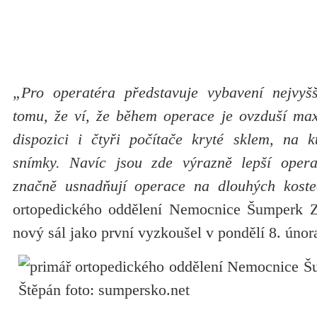
„Pro operatéra představuje vybavení nejvyšš
tomu, že ví, že během operace je ovzduší max
dispozici i čtyři počítače kryté sklem, na k
snímky. Navíc jsou zde výrazně lepší opera
značně usnadňují operace na dlouhých koste
ortopedického oddělení Nemocnice Šumperk Zd
nový sál jako první vyzkoušel v pondělí 8. únor