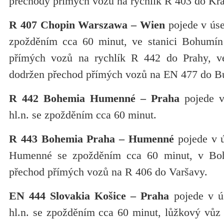
přechody přímých vozů na rychlík R 403 do Kr
R 407 Chopin Warszawa – Wien
pojede v ús
zpožděním cca 60 minut, ve stanici Bohumín 
přímých vozů na rychlík R 442 do Prahy, ve
dodržen přechod přímých vozů na EN 477 do Bu
R 442 Bohemia Humenné – Praha
pojede v
hl.n. se zpožděním cca 60 minut.
R 443 Bohemia Praha – Humenné
pojede v ú
Humenné se zpožděním cca 60 minut, v Bo
přechod přímých vozů na R 406 do Varšavy.
EN 444 Slovakia Košice – Praha
pojede v ú
hl.n. se zpožděním cca 60 minut, lůžkový vůz 