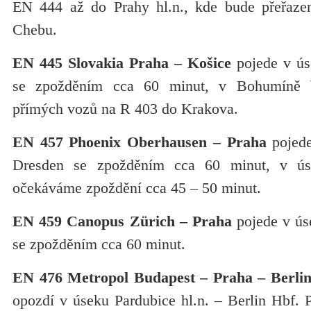
EN 444 až do Prahy hl.n., kde bude přeřaze
Chebu.
EN 445 Slovakia Praha – Košice
pojede v ú
se zpožděním cca 60 minut, v Bohumíně b
přímých vozů na R 403 do Krakova.
EN 457 Phoenix Oberhausen – Praha
pojede
Dresden se zpožděním cca 60 minut, v ú
očekáváme zpoždění cca 45 – 50 minut.
EN 459 Canopus Zürich – Praha
pojede v úse
se zpožděním cca 60 minut.
EN 476 Metropol Budapest – Praha – Berli
opozdí v úseku Pardubice hl.n. – Berlin Hbf. 