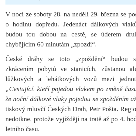
V noci ze soboty 28. na neděli 29. března se p
o hodinu dopředu. Jedenáct dálkových vlak
budou tou dobou na cestě, se úderem druh
chybějícím 60 minutám „zpozdí“.
České dráhy se toto „zpoždění“ budou sna
zkrácením pobytů ve stanicích, zůstanou a
lůžkových a lehátkových vozů mezi jednot
„Cestující, kteří pojedou vlakem po změně času,
že noční dálkové vlaky pojedou se zpožděním a
tiskový mluvčí Českých Drah, Petr Pošta. Regi
nedotkne, protože vyjíždějí na tratě až po 4. hod
letního času.