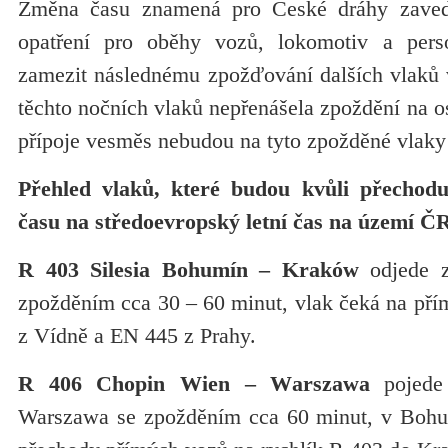
Změna času znamená pro České dráhy zaveden
opatření pro oběhy vozů, lokomotiv a perso
zamezit následnému zpožďování dalších vlaků 
těchto nočních vlaků nepřenášela zpoždění na os
přípoje vesměs nebudou na tyto zpožděné vlaky
Přehled vlaků, které budou kvůli přechod
času na středoevropský letní čas na území Č
R 403 Silesia Bohumín – Kraków
odjede z
zpožděním cca 30 – 60 minut, vlak čeká na pří
z Vídně a EN 445 z Prahy.
R 406 Chopin Wien – Warszawa
pojede
Warszawa se zpožděním cca 60 minut, v Boh