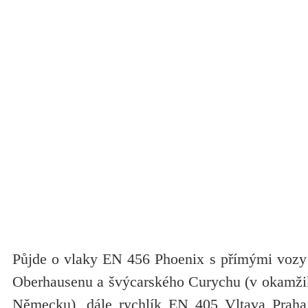
Půjde o vlaky EN 456 Phoenix s přímými vozy
Oberhausenu a švýcarského Curychu (v okamži
Německu), dále rychlík EN 405 Vltava Prah