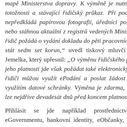
mapě Ministerstva dopravy. K výměně je nutn
totožnosti a stávající řidičský průkaz. Při pod
nepředkládá papírovou fotografii, úředníci poř
nebo stáhnou aktuální z registrů vedených Mini
řidič požádá o vydání dokladu do pěti pracovn
stát sedm set korun,“
uvedl tiskový mluvčí 
Jemelka, který upřesnil:
„O výměnu řidičského 
jeho platnosti jde však požádat také elektronic
řidiči můžou využít ePodání a poslat žádost
využitím datové schránky. Výměna je zdarma,
lze nejdříve devadesát dnů před koncem platnos
Přihlásit se jde například prostřednic
eGovernmentu, bankovní identity, eObčanky, 