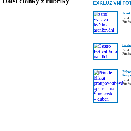
Další články z rubriky
EXKLUZIVNÍ FO
Jarní
Fotek:
Přidá
Gastro
Fotek:
Přidá
Příro
Šumpe
Fotek:
Přidá