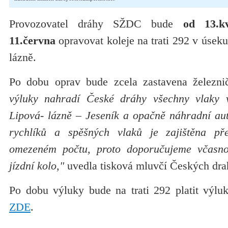
Provozovatel dráhy SŽDC bude
od 13.k
11.června
opravovat koleje na trati 292 v úsek
lázně.
Po dobu oprav bude zcela zastavena železnič
výluky nahradí České dráhy všechny vlaky
Lipová- lázně – Jeseník a opačně náhradní a
rychlíků a spěšných vlaků je zajištěna př
omezeném počtu, proto doporučujeme včasno
jízdní kolo,"
uvedla tisková mluvčí Českých dra
Po dobu výluky bude na trati 292 platit výluk
ZDE
.