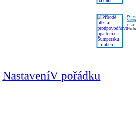
Příro
Šumpe
Fotek:
Přidá
Nastavení
V pořádku