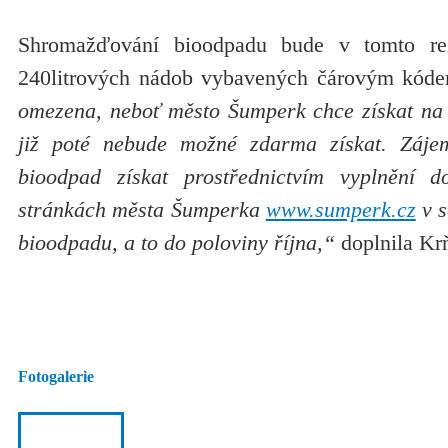
Shromažďování bioodpadu bude v tomto r
240litrových nádob vybavených čárovým kód
omezena, neboť město Šumperk chce získat na
již poté nebude možné zdarma získat. Záj
bioodpad získat prostřednictvím vyplnění 
stránkách města Šumperka
www.sumperk.cz
v s
bioodpadu, a to do poloviny října,“
doplnila Kr
Fotogalerie