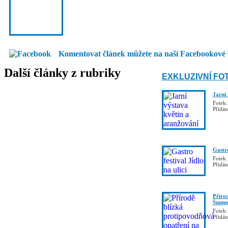
Komentovat článek můžete na naší Facebookové 
Další články z rubriky
EXKLUZIVNÍ FO
Jarní
Fotek:
Přidá
Gastro
Fotek:
Přidá
Příro
Šumpe
Fotek:
Přidá