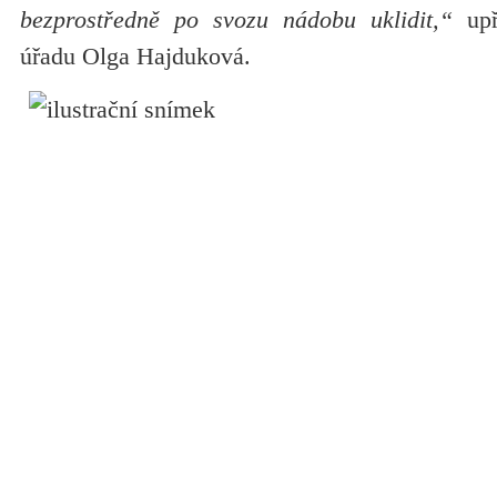
bezprostředně po svozu nádobu uklidit,“
upř
úřadu Olga Hajduková.