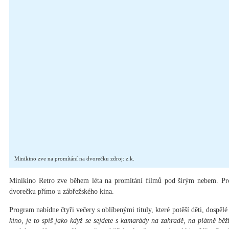
Minikino zve na promítání na dvorečku zdroj: z.k.
Minikino Retro zve během léta na promítání filmů pod širým nebem. Pr
dvorečku přímo u zábřežského kina.
Program nabídne čtyři večery s oblíbenými tituly, které potěší děti, dospěl
kino, je to spíš jako když se sejdete s kamarády na zahradě, na plátně běž