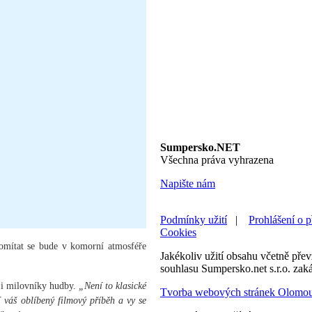
Sumpersko.NET
Všechna práva vyhrazena
Napište nám
Podmínky užití
|
Prohlášení o p
Cookies
omítat se bude v komorní atmosféře
Jakékoliv užití obsahu včetně převz
souhlasu Sumpersko.net s.r.o. zak
é i milovníky hudby.
„Není to klasické
Tvorba webových stránek Olomo
í váš oblíbený filmový příběh a vy se