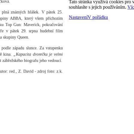
čková.
Tato stránka využívá cookies pro v
souhlasíte s jejich používáním.
Víc
a plná známých hlášek. V pátek 25.
Nastavení
V pořádku
upiny ABBA, který všem příchozím
ímku Top Gun: Maverick, pokračování
vře v pátek 29. srpna hudební film
a skupiny Queen.
, podle západu slunce. Za vstupenku
ě kina.
„Kapacita dvorečku je velmi
kt zábřežského biografu jeho vedoucí.
utor: red., Z. David - zdroj foto: z.k.