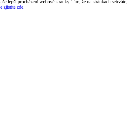
aše lepší procházení webové stránky. Tím, že na stránkách setrváte,
e zjistíte zde
.