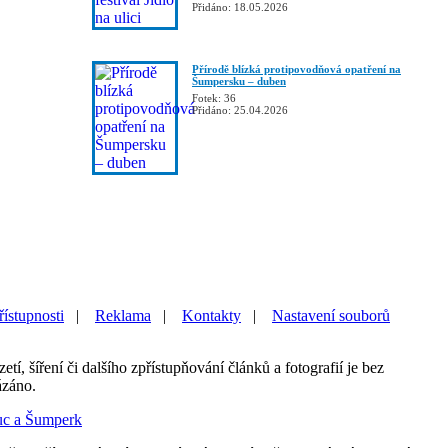
Přidáno: 18.05.2026
Přírodě blízká protipovodňová opatření na
Šumpersku – duben
Fotek: 36
Přidáno: 25.04.2026
řístupnosti
|
Reklama
|
Kontakty
|
Nastavení souborů
etí, šíření či dalšího zpřístupňování článků a fotografií je bez
ázáno.
uc a Šumperk