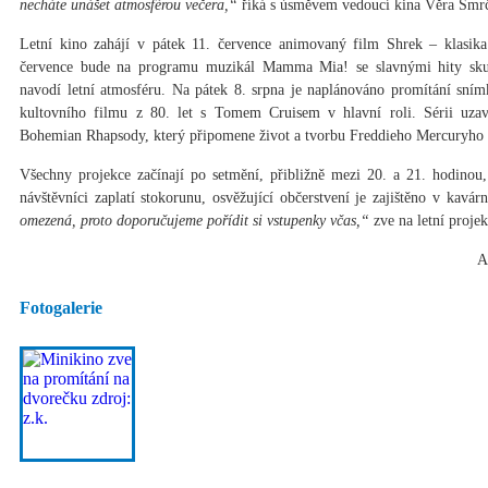
necháte unášet atmosférou večera,“
říká s úsměvem vedoucí kina Věra Smr
Letní kino zahájí v pátek 11. července animovaný film Shrek – klasik
července bude na programu muzikál Mamma Mia! se slavnými hity sk
navodí letní atmosféru. Na pátek 8. srpna je naplánováno promítání sn
kultovního filmu z 80. let s Tomem Cruisem v hlavní roli. Sérii uza
Bohemian Rhapsody, který připomene život a tvorbu Freddieho Mercuryho 
Všechny projekce začínají po setmění, přibližně mezi 20. a 21. hodinou
návštěvníci zaplatí stokorunu, osvěžující občerstvení je zajištěno v kavárn
omezená, proto doporučujeme pořídit si vstupenky včas,“
zve na letní proje
A
Fotogalerie