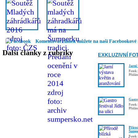
Komentovat článek můžete na naší Facebookové 
Další články z rubriky
EXKLUZIVNÍ FO
Jarní
Fotek:
Přidá
Gastro
Fotek:
Přidá
Příro
Šumpe
Fotek: