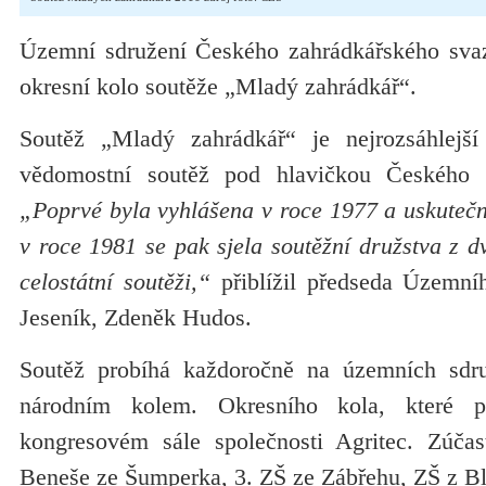
Územní sdružení Českého zahrádkářského sva
okresní kolo soutěže „Mladý zahrádkář“.
Soutěž „Mladý zahrádkář“ je nejrozsáhlejší 
vědomostní soutěž pod hlavičkou Českého 
„Poprvé byla vyhlášena v roce 1977 a uskutečni
v roce 1981 se pak sjela soutěžní družstva z d
celostátní soutěži,“
přiblížil předseda Územní
Jeseník, Zdeněk Hudos.
Soutěž probíhá každoročně na územních sdr
národním kolem. Okresního kola, které 
kongresovém sále společnosti Agritec. Zúčas
Beneše ze Šumperka, 3. ZŠ ze Zábřehu, ZŠ z B