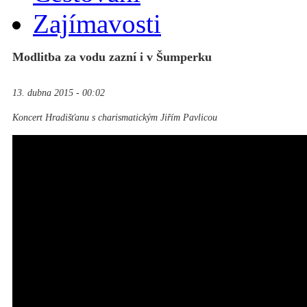
Zajímavosti
Modlitba za vodu zazní i v Šumperku
13. dubna 2015 - 00:02
Koncert Hradišťanu s charismatickým Jiřím Pavlicou