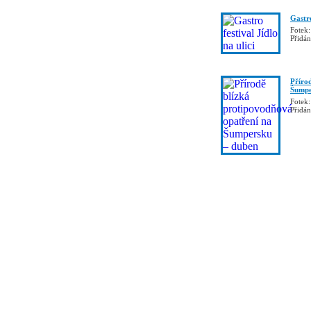
Gastro
Fotek:
Přidá
Příro
Šumpe
Fotek:
Přidá