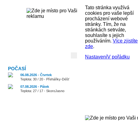
Tato stránka využívá
cookies pro vaše lepší
procházení webové
stránky. Tím, že na
stránkách setrváte,
souhlasíte s jejich
používáním.
Více zjistíte
zde
.
Vyhledávání:
Nastavení
V pořádku
POČASÍ
06.08.2026 - Čtvrtek
Teplota: 30 / 20 - Přeháňky-Déšť
07.08.2026 - Pátek
Teplota: 27 / 17 - SkoroJasno
Cestování
Zajímavosti