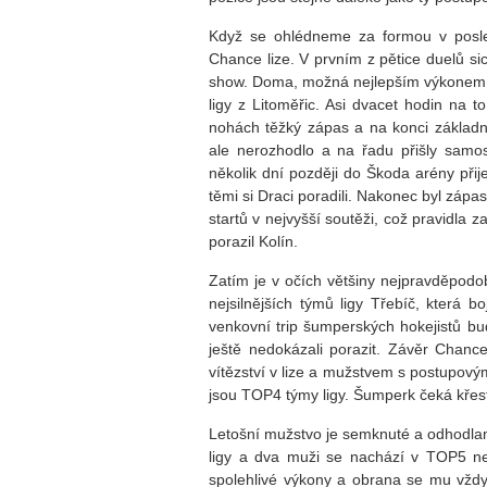
Když se ohlédneme za formou v posle
Chance lize. V prvním z pětice duelů s
show. Doma, možná nejlepším výkonem 
ligy z Litoměřic. Asi dvacet hodin na to
nohách těžký zápas a na konci základní 
ale nerozhodlo a na řadu přišly samos
několik dní později do Škoda arény přije
těmi si Draci poradili. Nakonec byl zápa
startů v nejvyšší soutěži, což pravidla
porazil Kolín.
Zatím je v očích většiny nejpravděpodo
nejsilnějších týmů ligy Třebíč, která b
venkovní trip šumperských hokejistů bud
ještě nedokázali porazit. Závěr Chanc
vítězství v lize a mužstvem s postupový
jsou TOP4 týmy ligy. Šumperk čeká kře
Letošní mužstvo je semknuté a odhodlan
ligy a dva muži se nachází v TOP5 ne
spolehlivé výkony a obrana se mu vždy 