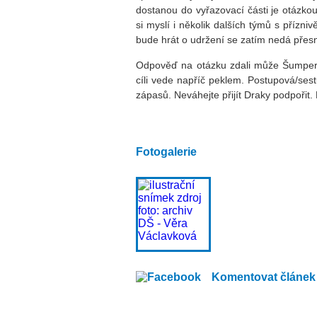
dostanou do vyřazovací části je otázko
si myslí i několik dalších týmů s přízn
bude hrát o udržení se zatím nedá přesně 
Odpověď na otázku zdali může Šumperk 
cíli vede napříč peklem. Postupová/ses
zápasů. Neváhejte přijít Draky podpořit
Fotogalerie
Komentovat článek 