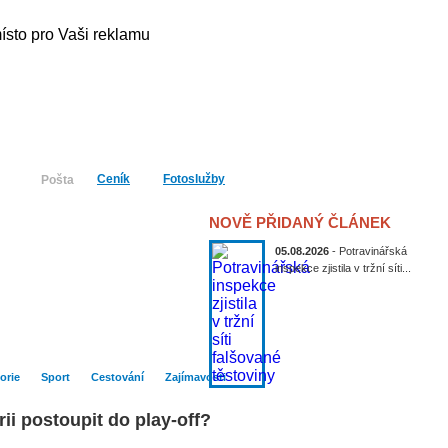
Ceník
Fotoslužby
Pošta
NOVĚ PŘIDANÝ ČLÁNEK
05.08.2026
- Potravinářská
inspekce zjistila v tržní síti...
Publicistika
Kultura
Historie
Sport
orie
Sport
Cestování
Zajímavosti
i postoupit do play-off?