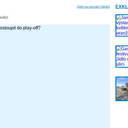
EXKL
Zpět na seznam článků
oušci