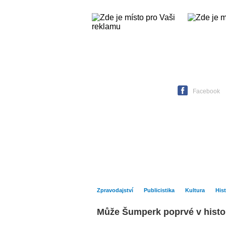
Čtvrtek
06. srpna 2026 -
Facebook
Hlavní strana
Zpravodajství
Zpravodajství
Publicistika
Kultura
Hist
Může Šumperk poprvé v histori