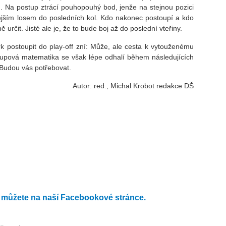
u. Na postup ztrácí pouhopouhý bod, jenže na stejnou pozici
ivějším losem do posledních kol. Kdo nakonec postoupí a kdo
určit. Jisté ale je, že to bude boj až do poslední vteřiny.
postoupit do play-off zní: Může, ale cesta k vytouženému
tupová matematika se však lépe odhalí během následujících
. Budou vás potřebovat.
Autor: red., Michal Krobot redakce DŠ
můžete na naší Facebookové stránce.