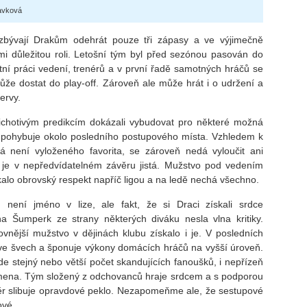
lavková
zbývají Drakům odehrát pouze tři zápasy a ve výjimečně
i důležitou roli. Letošní tým byl před sezónou pasován do
ktní práci vedení, trenérů a v první řadě samotných hráčů se
 dostat do play-off. Zároveň ale může hrát i o udržení a
ervy.
lichotivým predikcím dokázali vybudovat pro některé možná
 pohybuje okolo posledního postupového místa. Vzhledem k
 není vyloženého favorita, se zároveň nedá vyloučit ani
je v nepředvídatelném závěru jistá. Mužstvo pod vedením
alo obrovský respekt napříč ligou a na ledě nechá všechno.
 není jméno v lize, ale fakt, že si Draci získali srdce
 Šumperk ze strany některých diváku nesla vlna kritiky.
nější mužstvo v dějinách klubu získalo i je. V posledních
e švech a šponuje výkony domácích hráčů na vyšší úroveň.
ijde stejný nebo větší počet skandujících fanoušků, i nepřízeň
omena. Tým složený z odchovanců hraje srdcem a s podporou
ěr slibuje opravdové peklo. Nezapomeňme ale, že sestupové
ové.