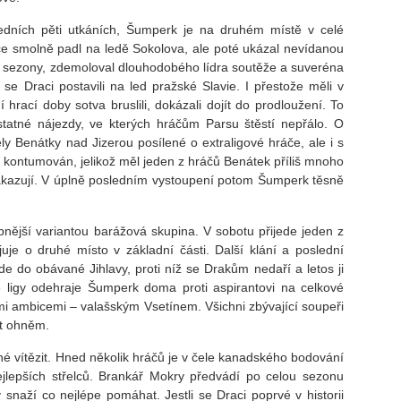
dních pěti utkáních, Šumperk je na druhém místě v celé
ice smolně padl na ledě Sokolova, ale poté ukázal nevídanou
sezony, zdemoloval dlouhodobého lídra soutěže a suveréna
 se Draci postavili na led pražské Slavie. I přestože měli v
hrací doby sotva bruslili, dokázali dojít do prodloužení. To
tatné nájezdy, ve kterých hráčům Parsu štěstí nepřálo. O
ly Benátky nad Jizerou posílené o extraligové hráče, ale i s
s kontumován, jelikož měl jeden z hráčů Benátek příliš mnoho
 zakazují. V úplně posledním vystoupení potom Šumperk těsně
bnější variantou barážová skupina. V sobotu přijede jeden z
ojuje o druhé místo v základní části. Další klání a poslední
e do obávané Jihlavy, proti níž se Drakům nedaří a letos ji
e ligy odehraje Šumperk doma proti aspirantovi na celkové
mi ambicemi – valašským Vsetínem. Všichni zbývající soupeři
st ohněm.
é vítězit. Hned několik hráčů je v čele kanadského bodování
jlepších střelců. Brankář Mokry předvádí po celou sezonu
snaží co nejlépe pomáhat. Jestli se Draci poprvé v historii