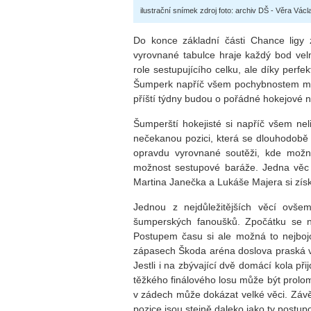
ilustrační snímek zdroj foto: archiv DŠ - Věra Vác
Do konce základní části Chance ligy 
vyrovnané tabulce hraje každý bod velm
role sestupujícího celku, ale díky perfe
Šumperk napříč všem pochybnostem může
příští týdny budou o pořádné hokejové n
Šumperští hokejisté si napříč všem ne
nečekanou pozici, která se dlouhodobě
opravdu vyrovnané soutěži, kde možná
možnost sestupové baráže. Jedna věc 
Martina Janečka a Lukáše Majera si získ
Jednou z nejdůležitějších věcí ovšem
šumperských fanoušků. Zpočátku se na
Postupem času si ale možná to nejbojov
zápasech Škoda aréna doslova praská v
Jestli i na zbývající dvě domácí kola př
těžkého finálového losu může být prol
v zádech může dokázat velké věci. Záv
pozice jsou stejně daleko jako ty postup