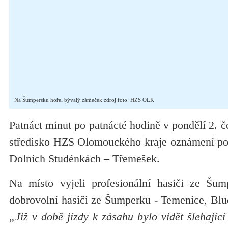
Na Šumpersku hořel bývalý zámeček zdroj foto: HZS OLK
Patnáct minut po patnácté hodině v pondělí 2. č
středisko HZS Olomouckého kraje oznámení po
Dolních Studénkách – Třemešek.
Na místo vyjeli profesionální hasiči ze Šu
dobrovolní hasiči ze Šumperku - Temenice, Bl
„Již v době jízdy k zásahu bylo vidět šlehajíc