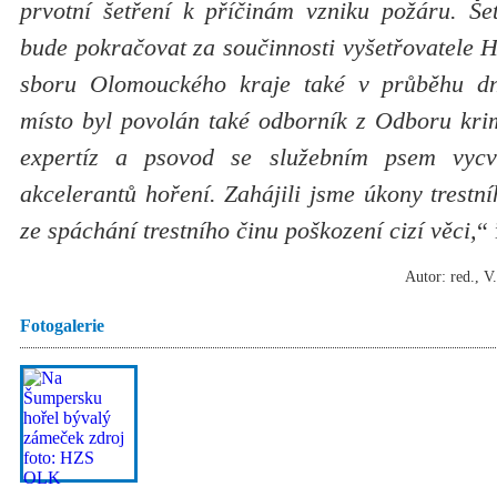
prvotní šetření k příčinám vzniku požáru. Šet
bude pokračovat za součinnosti vyšetřovatele 
sboru Olomouckého kraje také v průběhu d
místo byl povolán také odborník z Odboru krim
expertíz a psovod se služebním psem vycv
akcelerantů hoření. Zahájili jsme úkony trestní
ze spáchání trestního činu poškození cizí věci,
“
Autor: red., V
Fotogalerie