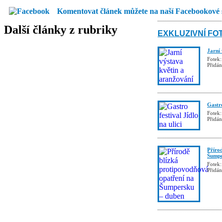
Komentovat článek můžete na naší Facebookové 
Další články z rubriky
EXKLUZIVNÍ FO
Jarní
Fotek:
Přidá
Gastro
Fotek:
Přidá
Příro
Šumpe
Fotek:
Přidá