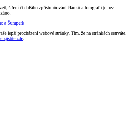
etí, šíření či dalšího zpřístupňování článků a fotografií je bez
ázáno.
uc a Šumperk
aše lepší procházení webové stránky. Tím, že na stránkách setrváte,
e zjistíte zde
.