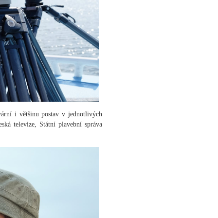
rní i většinu postav v jednotlivých
eská televize, Státní plavební správa