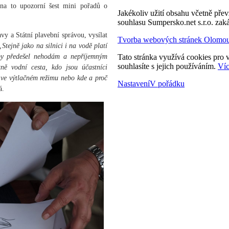
 na to upozorní šest mini pořadů o
Jakékoliv užití obsahu včetně převz
souhlasu Sumpersko.net s.r.o. zak
vy a Státní plavební správou, vysílat
Tvorba webových stránek Olomo
„Stejně jako na silnici i na vodě platí
 aby předešel nehodám a nepříjemným
Tato stránka využívá cookies pro v
souhlasíte s jejich používáním.
Víc
ně vodní cesta, kdo jsou účastníci
o ve výtlačném režimu nebo kde a proč
Nastavení
V pořádku
á.