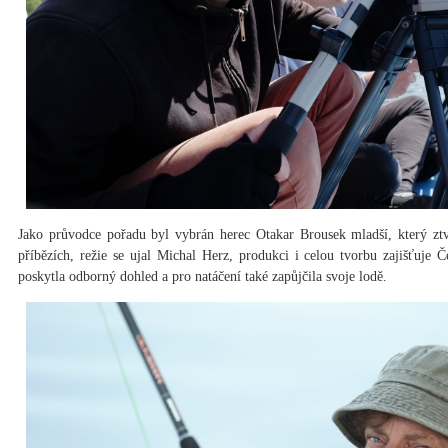
Jako průvodce pořadu byl vybrán herec Otakar Brousek mladší, který ztvá
příbězích, režie se ujal Michal Herz, produkci i celou tvorbu zajišťuje Č
poskytla odborný dohled a pro natáčení také zapůjčila svoje lodě.