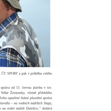
 a ČT SPORT a pak v průběhu celého
 správa od 15. června plavbu v tzv.
Velké Žernoseky, včetně přilehlého
ěchto opatření Státní plavební správa
lavidla – na vodních nádržích Slapy,
n na vodní nádrži Dalešice,“
dodává