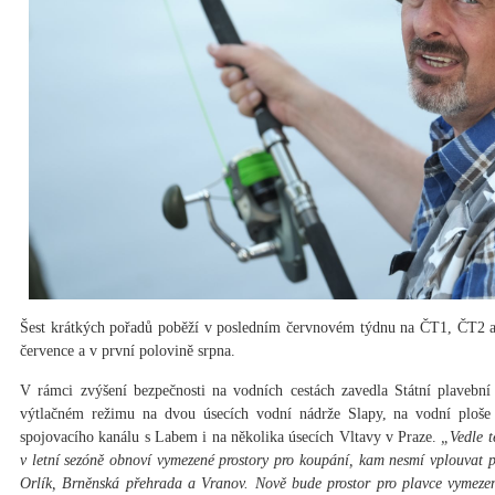
Šest krátkých pořadů poběží v posledním červnovém týdnu na ČT1, ČT2
července a v první polovině srpna.
V rámci zvýšení bezpečnosti na vodních cestách zavedla Státní plavební
výtlačném režimu na dvou úsecích vodní nádrže Slapy, na vodní ploše 
spojovacího kanálu s Labem i na několika úsecích Vltavy v Praze.
„Vedle t
v letní sezóně obnoví vymezené prostory pro koupání, kam nesmí vplouvat p
Orlík, Brněnská přehrada a Vranov. Nově bude prostor pro plavce vymeze