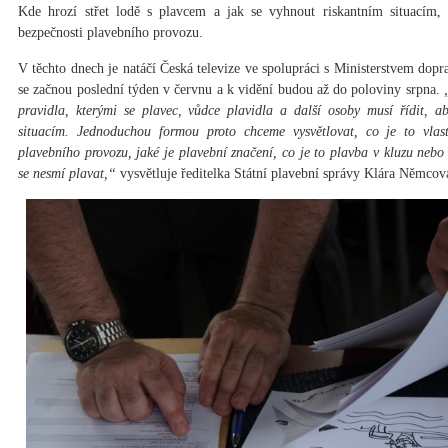
Kde hrozí střet lodě s plavcem a jak se vyhnout riskantním situacím,
bezpečnosti plavebního provozu.
V těchto dnech je natáčí Česká televize ve spolupráci s Ministerstvem dopra
se začnou poslední týden v červnu a k vidění budou až do poloviny srpna.
pravidla, kterými se plavec, vůdce plavidla a další osoby musí řídit,
situacím. Jednoduchou formou proto chceme vysvětlovat, co je to vlast
plavebního provozu, jaké je plavební značení, co je to plavba v kluzu neb
se nesmí plavat,“
vysvětluje ředitelka Státní plavební správy Klára Němcov