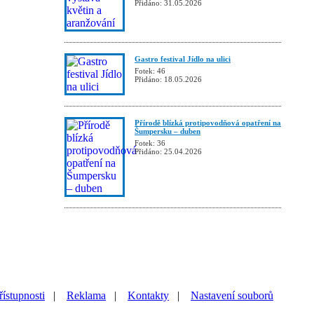
Přidáno: 31.05.2026
Gastro festival Jídlo na ulici
Fotek: 46
Přidáno: 18.05.2026
Přírodě blízká protipovodňová opatření na
Šumpersku – duben
Fotek: 36
Přidáno: 25.04.2026
řístupnosti
|
Reklama
|
Kontakty
|
Nastavení souborů