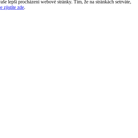
aše lepší procházení webové stránky. Tím, že na stránkách setrváte,
e zjistíte zde
.