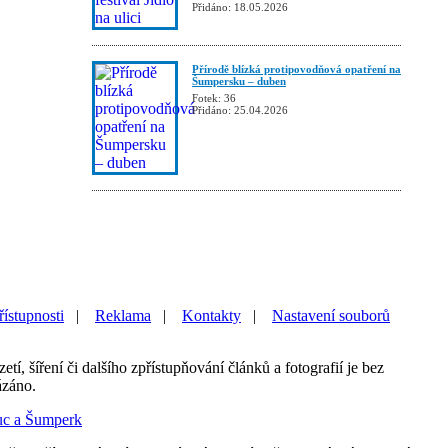
Přidáno: 18.05.2026
Přírodě blízká protipovodňová opatření na
Šumpersku – duben
Fotek: 36
Přidáno: 25.04.2026
řístupnosti
|
Reklama
|
Kontakty
|
Nastavení souborů
etí, šíření či dalšího zpřístupňování článků a fotografií je bez
ázáno.
uc a Šumperk