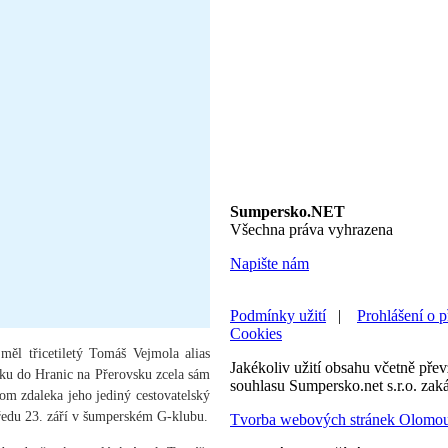
Sumpersko.NET
Všechna práva vyhrazena
Napište nám
Podmínky užití
|
Prohlášení o p
Cookies
měl třicetiletý Tomáš Vejmola alias
Jakékoliv užití obsahu včetně převz
koku do Hranic na Přerovsku zcela sám
souhlasu Sumpersko.net s.r.o. zak
tom zdaleka jeho jediný cestovatelský
tředu 23. září v šumperském G-klubu.
Tvorba webových stránek Olomo