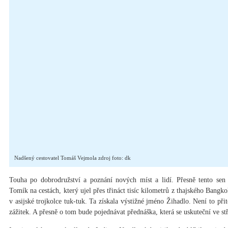
Nadšený cestovatel Tomáš Vejmola zdroj foto: dk
Touha po dobrodružství a poznání nových míst a lidí. Přesně tento sen 
Tomík na cestách, který ujel přes třináct tisíc kilometrů z thajského Bang
v asijské trojkolce tuk-tuk. Ta získala výstižné jméno Žihadlo. Není to při
zážitek. A přesně o tom bude pojednávat přednáška, která se uskuteční ve s