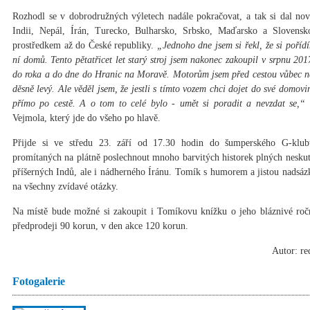
Rozhodl se v dobrodružných výletech nadále pokračovat, a tak si dal n
Indii, Nepál, Írán, Turecko, Bulharsko, Srbsko, Maďarsko a Slovens
prostředkem až do České republiky.
„Jednoho dne jsem si řekl, že si poříd
ní domů. Tento pětatřicet let starý stroj jsem nakonec zakoupil v srpnu 20
do roka a do dne do Hranic na Moravě. Motorům jsem před cestou vůbec ne
děsně levý. Ale věděl jsem, že jestli s tímto vozem chci dojet do své domovi
přímo po cestě. A o tom to celé bylo - umět si poradit a nevzdat se,“
u
Vejmola, který jde do všeho po hlavě.
Přijde si ve středu 23. září od 17.30 hodin do šumperského G-klub
promítaných na plátně poslechnout mnoho barvitých historek plných neskut
příšerných Indů, ale i nádherného Íránu. Tomík s humorem a jistou nadsá
na všechny zvídavé otázky.
Na místě bude možné si zakoupit i Tomíkovu knížku o jeho bláznivé roční
předprodeji 90 korun, v den akce 120 korun.
Autor: re
Fotogalerie