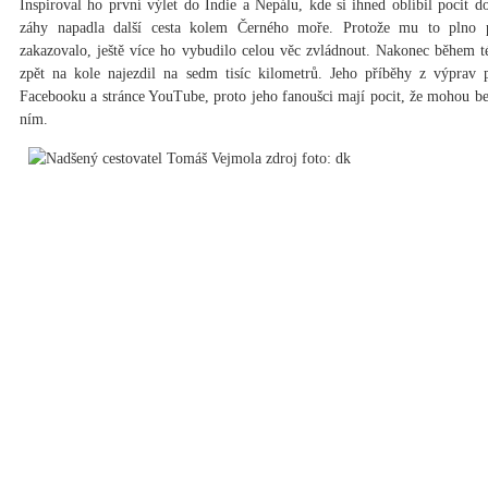
Inspiroval ho první výlet do Indie a Nepálu, kde si ihned oblíbil pocit d
záhy napadla další cesta kolem Černého moře. Protože mu to plno p
zakazovalo, ještě více ho vybudilo celou věc zvládnout. Nakonec během t
zpět na kole najezdil na sedm tisíc kilometrů. Jeho příběhy z výprav 
Facebooku a stránce YouTube, proto jeho fanoušci mají pocit, že mohou bez
ním.