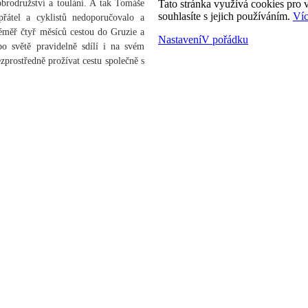
obrodružství a toulání. A tak Tomáše
Tato stránka využívá cookies pro v
souhlasíte s jejich používáním.
Víc
řátel a cyklistů nedoporučovalo a
éměř čtyř měsíců cestou do Gruzie a
Nastavení
V pořádku
po světě pravidelně sdílí i na svém
prostředně prožívat cestu společně s