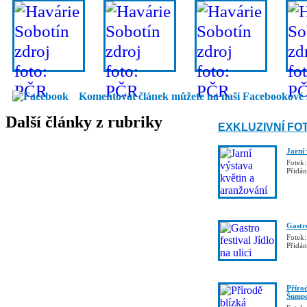
Komentovat článek můžete na naší Facebookové 
Další články z rubriky
EXKLUZIVNÍ FO
Jarní
Fotek:
Přidá
Gastro
Fotek:
Přidá
Příro
Šumpe