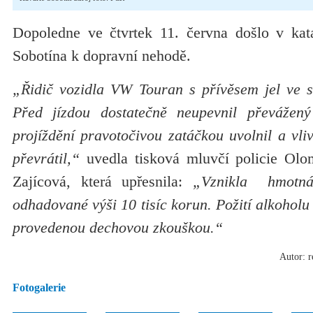
Dopoledne ve čtvrtek 11. června došlo v kat
Sobotína k dopravní nehodě.
„Řidič vozidla VW Touran s přívěsem jel ve 
Před jízdou dostatečně neupevnil převážený
projíždění pravotočivou zatáčkou uvolnil a vli
převrátil,“
uvedla tisková mluvčí policie Olo
Zajícová, která upřesnila:
„Vznikla hmotná
odhadované výši 10 tisíc korun. Požití alkoholu
provedenou dechovou zkouškou.“
Autor: r
Fotogalerie