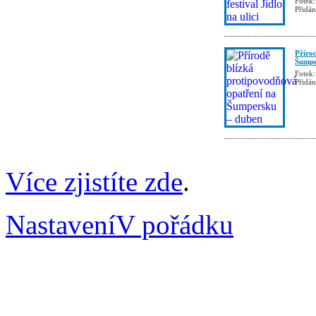
Fotek:
Přidá
Příro
Šumpe
Fotek:
Přidá
Více zjistíte zde
.
Nastavení
V pořádku