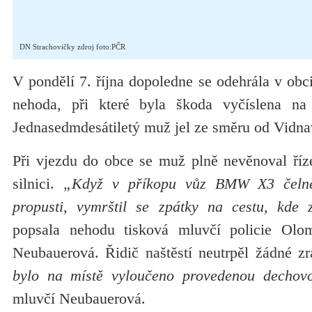
DN Strachovičky zdroj foto:PČR
V pondělí 7. října dopoledne se odehrála v obc
nehoda, při které byla škoda vyčíslena na č
Jednasedmdesátiletý muž jel ze směru od Vidna
Při vjezdu do obce se muž plně nevěnoval říz
silnici.
„Když v příkopu vůz BMW X3 čelně
propusti, vymrštil se zpátky na cestu, kde 
popsala nehodu tisková mluvčí policie Olo
Neubauerová. Řidič naštěstí neutrpěl žádné z
bylo na místě vyloučeno provedenou dechov
mluvčí Neubauerová.