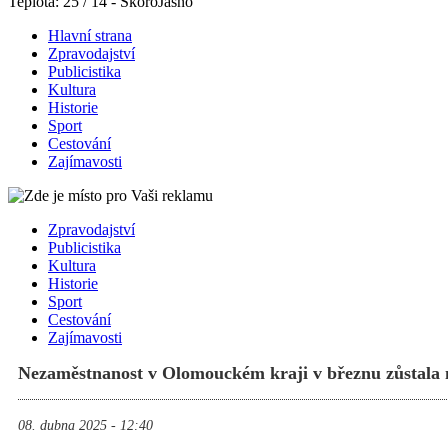
Teplota: 25 / 14 - SkoroJasno
Hlavní strana
Zpravodajství
Publicistika
Kultura
Historie
Sport
Cestování
Zajímavosti
Zpravodajství
Publicistika
Kultura
Historie
Sport
Cestování
Zajímavosti
Nezaměstnanost v Olomouckém kraji v březnu zůstala 
08. dubna 2025 - 12:40