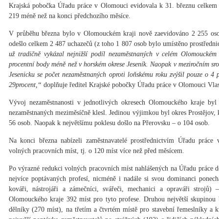
Krajská pobočka Úřadu práce v Olomouci evidovala k 31. březnu celkem 
219 méně než na konci předchozího měsíce.
V průběhu března bylo v Olomouckém kraji nově zaevidováno 2 255 oso
odešlo celkem 2 487 uchazečů (z toho 1 807 osob bylo umístěno prostředn
už tradičně vykázal nejnižší podíl nezaměstnaných v celém Olomouckém 
procentní body méně než v horském okrese Jeseník. Naopak v meziročním sro
Jesenicku se počet nezaměstnaných oproti loňskému roku zvýšil pouze o 4 p
29procent,“
doplňuje ředitel Krajské pobočky Úřadu práce v Olomouci Vlast
Vývoj nezaměstnanosti v jednotlivých okresech Olomouckého kraje byl
nezaměstnaných meziměsíčně klesl. Jedinou výjimkou byl okres Prostějov, 
56 osob. Naopak k největšímu poklesu došlo na Přerovsku – o 104 osob.
Na konci března nabízeli zaměstnavatelé prostřednictvím Úřadu prác
volných pracovních míst, tj. o 120 míst více než před měsícem.
Po výrazné redukci volných pracovních míst nahlášených na Úřadu práce 
nejvíce poptávaných profesí, nicméně i nadále si svou dominanci ponechal
kováři, nástrojáři a zámečníci, svářeči, mechanici a opraváři strojů)
Olomouckého kraje 392 míst pro tyto profese. Druhou největší skupinou
dělníky (270 míst), na třetím a čtvrtém místě pro stavební řemeslníky a 