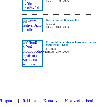
Přidáno: 31.05.2026
Gastro festival Jídlo na ulici
Fotek: 46
Přidáno: 18.05.2026
Přírodě blízká protipovodňová opatření na
Šumpersku – duben
Fotek: 36
Přidáno: 25.04.2026
řístupnosti
|
Reklama
|
Kontakty
|
Nastavení souborů