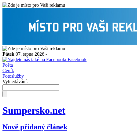
Pátek
07. srpna 2026 -
Facebook
Pošta
Ceník
Fotoslužby
Vyhledávání:
Sumpersko.net
Nově přidaný článek