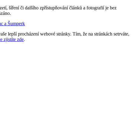
etí, šíření či dalšího zpřístupňování článků a fotografií je bez
ázáno.
uc a Šumperk
aše lepší procházení webové stránky. Tím, že na stránkách setrváte,
e zjistíte zde
.