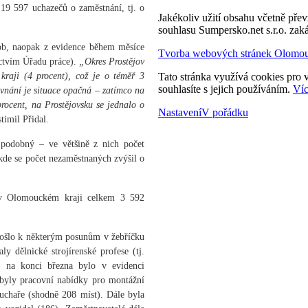
19 597 uchazečů o zaměstnání, tj. o
Jakékoliv užití obsahu včetně převz
souhlasu Sumpersko.net s.r.o. zak
b, naopak z evidence během měsíce
Tvorba webových stránek Olomo
ictvím Úřadu práce).
„Okres Prostějov
kraji (4 procent), což je o téměř 3
Tato stránka využívá cookies pro v
souhlasíte s jejich používáním.
Víc
vnání je situace opačná – zatímco na
rocent, na Prostějovsku se jednalo o
Nastavení
V pořádku
imil Přidal.
 podobný – ve většině z nich počet
kde se počet nezaměstnaných zvýšil o
e v Olomouckém kraji celkem 3 592
došlo k některým posunům v žebříčku
y dělnické strojírenské profese (tj.
 – na konci března bylo v evidenci
 byly pracovní nabídky pro montážní
kuchaře (shodně 208 míst). Dále byla