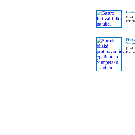
Gastro
Fotek:
Přidá
Příro
Šumpe
Fotek:
Přidá