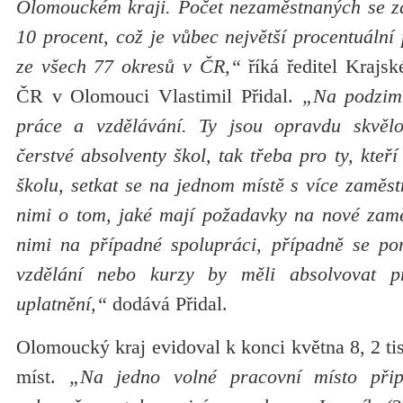
Olomouckém kraji. Počet nezaměstnaných se zd
10 procent, což je vůbec největší procentuální
ze všech 77 okresů v ČR,“
říká ředitel Krajs
ČR v Olomouci Vlastimil Přidal.
„Na podzim 
práce a vzdělávání. Ty jsou opravdu skvělou
čerstvé absolventy škol, tak třeba pro ty, kteří
školu, setkat se na jednom místě s více zaměstn
nimi o tom, jaké mají požadavky na nové zamě
nimi na případné spolupráci, případně se por
vzdělání nebo kurzy by měli absolvovat p
uplatnění,“
dodává Přidal.
Olomoucký kraj evidoval k konci května 8, 2 ti
míst.
„Na jedno volné pracovní místo při