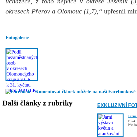
uchazeče, z toho nejvíce v okrese Jeseník (
okresech Přerov a Olomouc (1,7),“
upřesnil ml
Fotogalerie
Komentovat článek můžete na naší Facebookové 
Další články z rubriky
EXKLUZIVNÍ FO
Jarní
Fotek:
Přidá