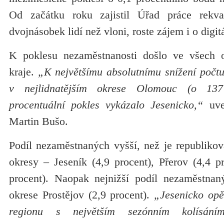
Od začátku roku zajistil Úřad práce rekva
dvojnásobek lidí než vloni, roste zájem i o digit
K poklesu nezaměstnanosti došlo ve všech
kraje.
„K největšímu absolutnímu snížení počt
v nejlidnatějším okrese Olomouc (o 137
procentuální pokles vykázalo Jesenicko,“
uve
Martin Bušo.
Podíl nezaměstnaných vyšší, než je republikov
okresy – Jeseník (4,9 procent), Přerov (4,4 p
procent). Naopak nejnižší podíl nezaměstna
okrese Prostějov (2,9 procent).
„Jesenicko opě
regionu s největším sezónním kolísání