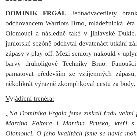
DOMINIK FRGÁL
Jednadvacetiletý bran
odchovancem Warriors Brno, mládežnická léta v
Olomouci a následně také v jihlavské Dukle.
juniorské sezóně odchytal devatenáct utkání zákl
zápasy v play off. Mezi seniory nakoukl v uplyn
barvy druholigové Techniky Brno. Fanoušc
pamatovat především ze vzájemných zápasů
několikrát výrazně zkomplikoval cestu za body.
Vyjádření trenéra:
„Na Dominika Frgála jsme získali řadu velmi p
Martina Faltera i Martina Pruska, kteří s
Olomouci. O jeho kvalitách jsme se navíc mohl