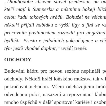
„Dlouhodobě chceme stavět především na od
kteří mají k Šumperku a místnímu hokeji blízk
celou řadu takových hráčů. Bohužel ne všichni
někteří přijali nabídku z vyšší ligy a jiní se 
pracovním povinnostem rozhodli pro angažmá 
bydlišti. Přesto v jednáních pokračujeme a vě
tým ještě vhodně doplnit,“
uvádí trenér.
ODCHODY
Budování kádru pro novou sezónu nepřináší po
odchody. Někteří hráči loňského mužstva tak v
pokračovat nebudou. Všem odcházejícím hráč
odvedenou práci, nasazení a reprezentaci klub
mnoho úspěchů v další sportovní kariéře i osobn