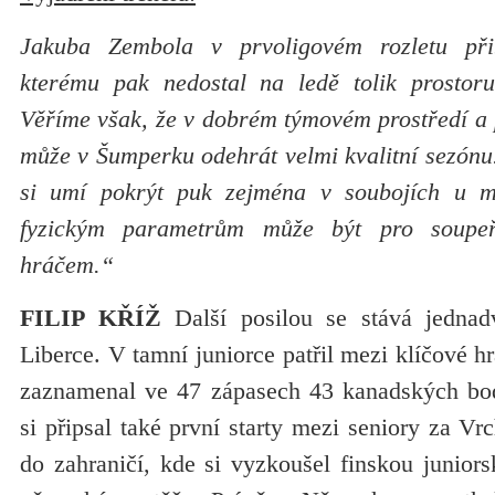
Jakuba Zembola v prvoligovém rozletu přib
kterému pak nedostal na ledě tolik prostoru
Věříme však, že v dobrém týmovém prostředí a 
může v Šumperku odehrát velmi kvalitní sezónu. 
si umí pokrýt puk zejména v soubojích u m
fyzickým parametrům může být pro soupe
hráčem.“
FILIP KŘÍŽ
Další posilou se stává jednadv
Liberce. V tamní juniorce patřil mezi klíčové h
zaznamenal ve 47 zápasech 43 kanadských bod
si připsal také první starty mezi seniory za Vr
do zahraničí, kde si vyzkoušel finskou juniors