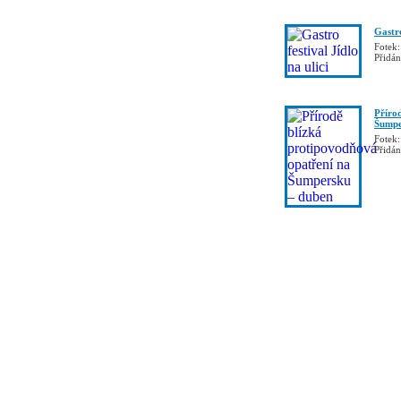
Gastro
Fotek:
Přidá
Příro
Šumpe
Fotek:
Přidá