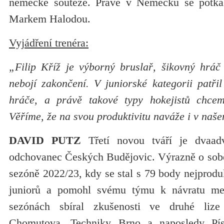
německé soutěže. Právě v Německu se potk
Markem Halodou.
Vyjádření trenéra:
„Filip Kříž je výborný bruslař, šikovný hrá
nebojí zakončení. V juniorské kategorii patřil
hráče, a právě takové typy hokejistů chc
Věříme, že na svou produktivitu naváže i v naš
DAVID PUTZ
Třetí novou tváří je dvaadv
odchovanec Českých Budějovic. Výrazně o sobě
sezóně 2022/23, kdy se stal s 79 body nejprod
juniorů a pomohl svému týmu k návratu mez
sezónách sbíral zkušenosti ve druhé liz
Chomutova, Techniky Brno a naposledy Pí