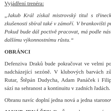
Vyjádření trenéra:
„Jakub Král získal mistrovský titul s třine
zkušenosti sbíral také v zámoří. V brankovišti pů
Pokud bude dál poctivě pracovat, má podle nás
dalšímu výkonnostnímu růstu.“
OBRÁNCI
Defenziva Draků bude pokračovat ve velmi po
nadcházející sezóně. V klubových barvách zů
Rutar, Štěpán Dudycha, Adam Panáček i Fili
sází na sehranost a kontinuitu v zadních řadách.
Obranu navíc doplní jedna nová a jedna staronov