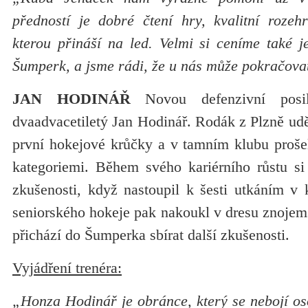
předností je dobré čtení hry, kvalitní rozeh
kterou přináší na led. Velmi si ceníme také j
Šumperk, a jsme rádi, že u nás může pokračova
JAN HODINÁŘ
Novou defenzivní posi
dvaadvacetiletý Jan Hodinář. Rodák z Plzně ud
první hokejové krůčky a v tamním klubu proš
kategoriemi. Během svého kariérního růstu si 
zkušenosti, když nastoupil k šesti utkáním v 
seniorského hokeje pak nakoukl v dresu znojem
přichází do Šumperka sbírat další zkušenosti.
Vyjádření trenéra:
„Honza Hodinář je obránce, který se nebojí os