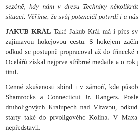
sezóně, kdy nám v dresu Techniky několikrát
situaci. Věříme, že svůj potenciál potvrdí i u ná
JAKUB KRÁL
Také Jakub Král má i přes sv
zajímavou hokejovou cestu. S hokejem začín
odkud se postupně propracoval až do třinecké 
Ocelářů získal nejprve stříbrné medaile a o rok
titul.
Cenné zkušenosti sbíral i v zámoří, kde půso
Shamrocks a Connecticut Jr. Rangers. Posle
druholigových Kralupech nad Vltavou, odkud 
starty také do prvoligového Kolína. V Maxa
nepředstavil.