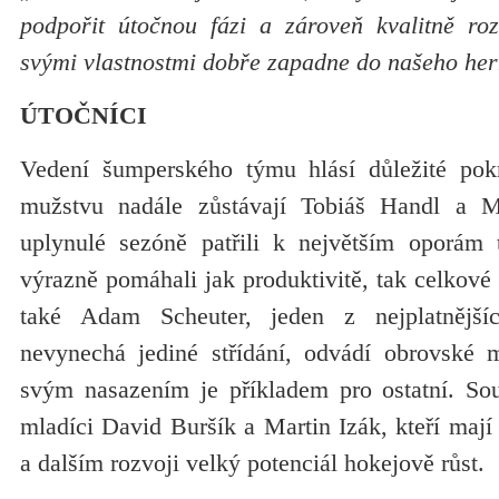
podpořit útočnou fázi a zároveň kvalitně ro
svými vlastnostmi dobře zapadne do našeho her
ÚTOČNÍCI
Vedení šumperského týmu hlásí důležité pok
mužstvu nadále zůstávají Tobiáš Handl a M
uplynulé sezóně patřili k největším oporá
výrazně pomáhali jak produktivitě, tak celkové
také Adam Scheuter, jeden z nejplatnější
nevynechá jediné střídání, odvádí obrovské 
svým nasazením je příkladem pro ostatní. Souč
mladíci David Buršík a Martin Izák, kteří mají
a dalším rozvoji velký potenciál hokejově růst.