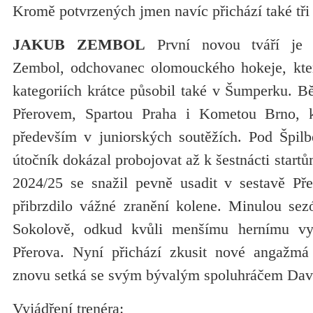
Kromě potvrzených jmen navíc přichází také tři
JAKUB ZEMBOL
První novou tváří je d
Zembol, odchovanec olomouckého hokeje, kte
kategoriích krátce působil také v Šumperku. B
Přerovem, Spartou Praha i Kometou Brno, 
především v juniorských soutěžích. Pod Špil
útočník dokázal probojovat až k šestnácti startů
2024/25 se snažil pevně usadit v sestavě Pře
přibrzdilo vážné zranění kolene. Minulou sezó
Sokolově, odkud kvůli menšímu hernímu vyt
Přerova. Nyní přichází zkusit nové angažm
znovu setká se svým bývalým spoluhráčem Da
Vyjádření trenéra: