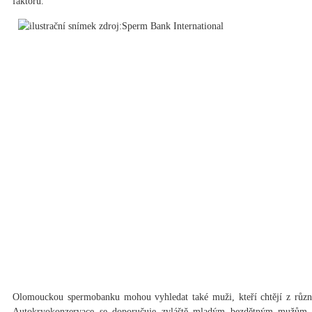
faktorů.
Olomouckou spermobanku mohou vyhledat také muži, kteří chtějí z různ
Autokryokonzervace se doporučuje zvláště mladým bezdětným mužům, 