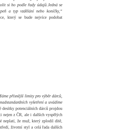
olit si ho podle řady údajů.Jedná se
tupeň a typ vzdělání nebo koníčky,“
rce, který se bude nejvíce podobat
áme přísnější limity pro výběr dárců,
 nadstandardních vyšetření a uvádíme
lé desítky potenciálních dárců projdou
ti nejen z ČR, ale i dalších vyspělých
neplatí, že muž, který zplodil dítě,
edí, životní styl a celá řada dalších