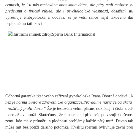
centrech, je i u nás zachována anonymita dárce, ale páry mají možnost zv
především o fyzický vzhled, ale i psychologické vlastnosti, dosažený s
upřesňuje embryoložka a dodává, že je větší šance najít takového dá
neplodnému tatínkovi.
Odborná garantka tkáňového zařízení gynekoložka Ivana Oborná dodává:
„M
než je norma Světové zdravotnické organizace.Provádíme navíc celou škálu
i rozšířený profil dárce.“
Že je testování velmi přísné, dokládají i čísla–z ce
jeden až dva muži. Skutečnost, že situace není příznivá, potvrzují zkušenos
zemí, kde má v průměru s plodností problémy každý pátý muž. Dávno také 
může mít bez potíží dalšího potomka. Kvalitu spermií ovlivňuje zevní prostř