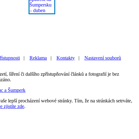
řístupnosti
|
Reklama
|
Kontakty
|
Nastavení souborů
etí, šíření či dalšího zpřístupňování článků a fotografií je bez
ázáno.
uc a Šumperk
aše lepší procházení webové stránky. Tím, že na stránkách setrváte,
e zjistíte zde
.