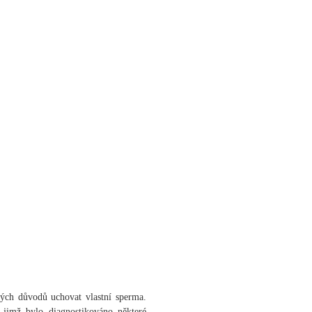
ých důvodů uchovat vlastní sperma.
jimž bylo diagnostikováno některé