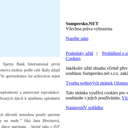
Sumpersko.NET
Všechna práva vyhrazena
Napište nám
Podmínky užití
|
Prohlášení o p
Cookies
st Sperm Bank International první
Jakékoliv užití obsahu včetně převz
domova mohou podle celé škály údajů
souhlasu Sumpersko.net s.r.o. zak
. Ve spermobance lze uchovávat nejen
Tvorba webových stránek Olomo
neplodnosti a asistované reprodukce.
Tato stránka využívá cookies pro v
souhlasíte s jejich používáním.
Víc
 vybraných dárců k umělému oplodnění
Nastavení
V pořádku
zných důvodů nemohou použít spermie
dy na muže,”
říká Jana Březinová,
 dárce spermatu
. „Stejně jako v IVF