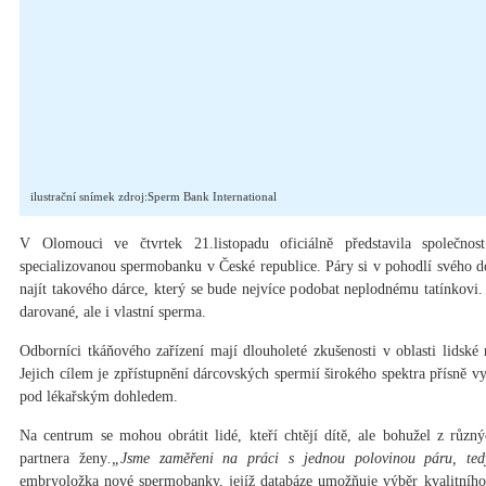
ilustrační snímek zdroj:Sperm Bank International
V Olomouci ve čtvrtek 21.listopadu oficiálně představila společno
specializovanou spermobanku v České republice. Páry si v pohodlí svého 
najít takového dárce, který se bude nejvíce podobat neplodnému tatínkovi
darované, ale i vlastní sperma.
Odborníci tkáňového zařízení mají dlouholeté zkušenosti v oblasti lidské 
Jejich cílem je zpřístupnění dárcovských spermií širokého spektra přísně
pod lékařským dohledem.
Na centrum se mohou obrátit lidé, kteří chtějí dítě, ale bohužel z rů
partnera ženy
.„Jsme zaměřeni na práci s jednou polovinou páru, te
embryoložka nové spermobanky, jejíž databáze umožňuje výběr kvalitního