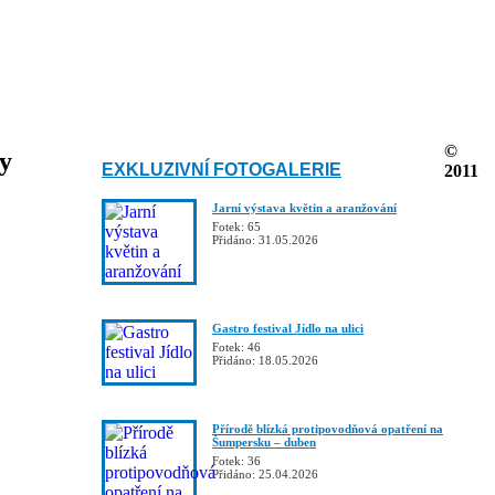
©
ky
EXKLUZIVNÍ FOTOGALERIE
2011
Jarní výstava květin a aranžování
Fotek: 65
Přidáno: 31.05.2026
Gastro festival Jídlo na ulici
Fotek: 46
Přidáno: 18.05.2026
Přírodě blízká protipovodňová opatření na
Šumpersku – duben
Fotek: 36
Přidáno: 25.04.2026