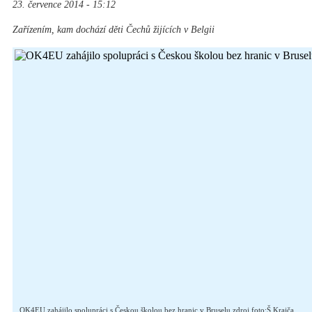
23. července 2014 - 15:12
Zařízením, kam dochází děti Čechů žijících v Belgii
OK4EU zahájilo spolupráci s Českou školou bez hranic v Bruselu zdroj foto:Š.Krajča