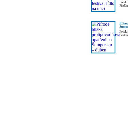
Fotek:
Přidá
Příro
Šumpe
Fotek:
Přidá