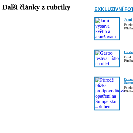
Další články z rubriky
EXKLUZIVNÍ FO
Jarní
Fotek:
Přidá
Gastro
Fotek:
Přidá
Příro
Šumpe
Fotek:
Přidá