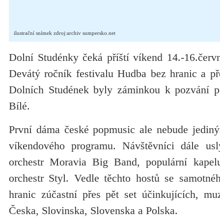
ilustrační snímek zdroj:archiv sumpersko.net
Dolní Studénky čeká příští víkend 14.-16.červ
Devátý ročník festivalu Hudba bez hranic a př
Dolních Studének byly záminkou k pozvání pě
Bílé.
První dáma české popmusic ale nebude jediný
víkendového programu. Návštěvníci dále usl
orchestr Moravia Big Band, populární kap
orchestr Styl. Vedle těchto hostů se samotné
hranic zúčastní přes pět set účinkujících, mu
Česka, Slovinska, Slovenska a Polska.