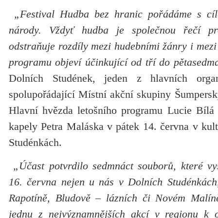
„Festival Hudba bez hranic pořádáme s cíl
národy. Vždyť hudba je společnou řečí p
odstraňuje rozdíly mezi hudebními žánry i mezi
programu objeví účinkující od tří do pětasedmd
Dolních Studének, jeden z hlavních orga
spolupořádající Místní akční skupiny Šumpers
Hlavní hvězda letošního programu Lucie Bílá
kapely Petra Maláska v pátek 14. června v kul
Studénkách.
„Účast potvrdilo sedmnáct souborů, které vy
16. června nejen u nás v Dolních Studénkách
Rapotíně, Bludově – lázních či Novém Malín
jednu z nejvýznamnějších akcí v regionu k 