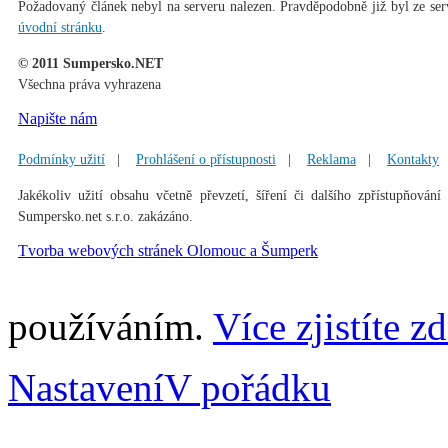
Požadovaný článek nebyl na serveru nalezen. Pravděpodobně již byl ze ser
úvodní stránku
.
© 2011 Sumpersko.NET
Všechna práva vyhrazena
Napište nám
Podmínky užití
|
Prohlášení o přístupnosti
|
Reklama
|
Kontakty
Jakékoliv užití obsahu včetně převzetí, šíření či dalšího zpřístupňování
Sumpersko.net s.r.o. zakázáno.
Tvorba webových stránek Olomouc a Šumperk
používáním.
Více zjistíte z
Nastavení
V pořádku