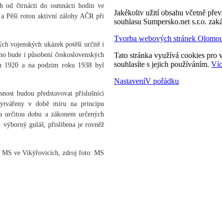
h od čtrnácti do osmnácti hodin ve
Jakékoliv užití obsahu včetně převz
 a Pěší rotou aktivní zálohy AČR při
souhlasu Sumpersko.net s.r.o. zak
Tvorba webových stránek Olomo
h vojenských ukázek potěší určitě i
váno bude i působení československých
Tato stránka využívá cookies pro v
souhlasíte s jejich používáním.
Víc
ku 1920 a na podzim roku 1938 byl
Nastavení
V pořádku
snost budou představovat příslušníci
vytvářeny v době míru na principu
a určitou dobu a zákonem určených
 výborný guláš, přislíbena je rovněž
í MS ve Vikýřovicích, zdroj foto: MS