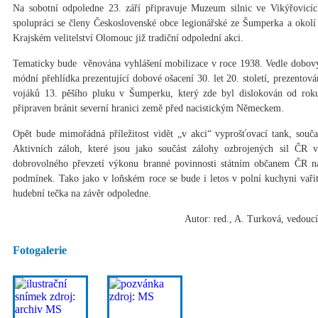
Na sobotní odpoledne 23. září připravuje Muzeum silnic ve Vikýřovicíc
spolupráci se členy Československé obce legionářské ze Šumperka a okolí
Krajském velitelství Olomouc již tradiční odpolední akci.
Tematicky bude věnována vyhlášení mobilizace v roce 1938. Vedle dobovýc
módní přehlídka prezentující dobové ošacení 30. let 20. století, prezento
vojáků 13. pěšího pluku v Šumperku, který zde byl dislokován od ro
připraven bránit severní hranici země před nacistickým Německem.
Opět bude mimořádná příležitost vidět „v akci“ vyprošťovací tank, souča
Aktivních záloh, které jsou jako součást zálohy ozbrojených sil ČR 
dobrovolného převzetí výkonu branné povinnosti státním občanem ČR n
podmínek. Tako jako v loňském roce se bude i letos v polní kuchyni vařit
hudební tečka na závěr odpoledne.
Autor: red., A. Turková, vedouc
Fotogalerie