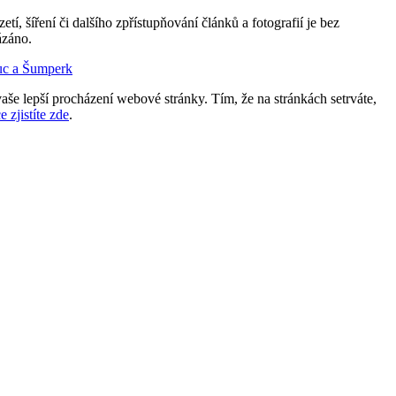
etí, šíření či dalšího zpřístupňování článků a fotografií je bez
ázáno.
uc a Šumperk
aše lepší procházení webové stránky. Tím, že na stránkách setrváte,
e zjistíte zde
.