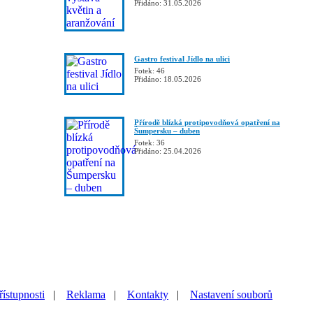
Přidáno: 31.05.2026
Gastro festival Jídlo na ulici
Fotek: 46
Přidáno: 18.05.2026
Přírodě blízká protipovodňová opatření na
Šumpersku – duben
Fotek: 36
Přidáno: 25.04.2026
řístupnosti
|
Reklama
|
Kontakty
|
Nastavení souborů