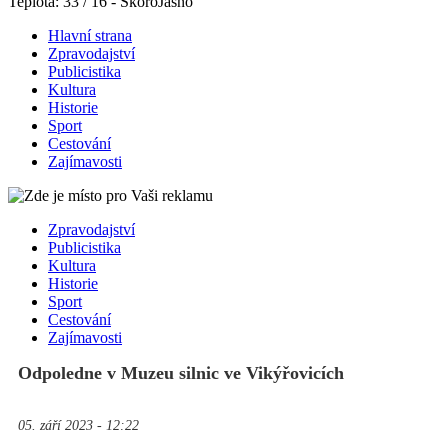
Teplota: 33 / 16 - SkoroJasno
Hlavní strana
Zpravodajství
Publicistika
Kultura
Historie
Sport
Cestování
Zajímavosti
Zpravodajství
Publicistika
Kultura
Historie
Sport
Cestování
Zajímavosti
Odpoledne v Muzeu silnic ve Vikýřovicích
05. září 2023 - 12:22