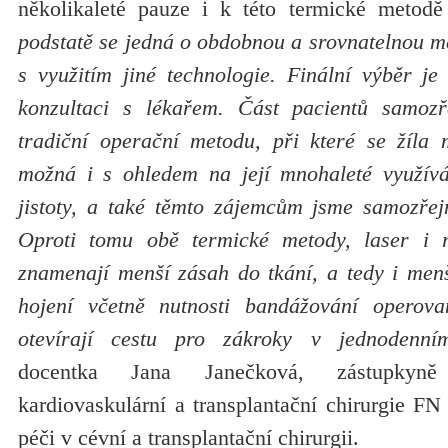
několikaleté pauze i k této termické metodě
podstatě se jedná o obdobnou a srovnatelnou me
s využitím jiné technologie. Finální výběr je
konzultaci s lékařem. Část pacientů samozř
tradiční operační metodu, při které se žíla 
možná i s ohledem na její mnohaleté využíván
jistoty, a také těmto zájemcům jsme samozřej
Oproti tomu obě termické metody, laser i ra
znamenají menší zásah do tkání, a tedy i menš
hojení včetně nutnosti bandážování operova
otevírají cestu pro zákroky v jednodenní
docentka Jana Janečková, zástupkyně
kardiovaskulární a transplantační chirurgie F
péči v cévní a transplantační chirurgii.