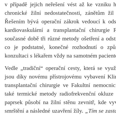
v případě jejich neřešení vést až ke vzniku h
chronické žilní nedostatečnosti, zánětům ži
Řešením bývá operační zákrok vedoucí k odst
kardiovaskulární a transplantační chirurgi
současné době tři různé metody ošetření a odst
co je podstatné, konečné rozhodnutí o zp
konzultaci s lékařem vždy na samotném pacient
Vedle „tradiční“ operační cesty, která se využ
jsou díky novému přístrojovému vybavení Klin
transplantační chirurgie ve Fakultní nemocni
také termické metody radiofrekvenční okluze a
paprsek působí na žilní stěnu zevnitř, kde vyvo
smrštění a následné uzavření žíly.
„Tím se zasta