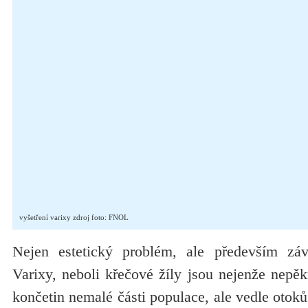
vyšetření varixy zdroj foto: FNOL
Nejen estetický problém, ale především záva
Varixy, neboli křečové žíly jsou nejenže nepě
končetin nemalé části populace, ale vedle otok