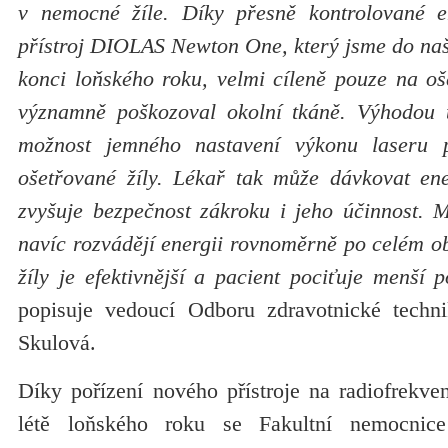
v nemocné žíle. Díky přesně kontrolované en
přístroj DIOLAS Newton One, který jsme do naš
konci loňského roku, velmi cíleně pouze na oš
významně poškozoval okolní tkáně. Výhodou t
možnost jemného nastavení výkonu laseru p
ošetřované žíly. Lékař tak může dávkovat ene
zvyšuje bezpečnost zákroku i jeho účinnost. M
navíc rozvádějí energii rovnoměrně po celém ob
žíly je efektivnější a pacient pociťuje menší p
popisuje vedoucí Odboru zdravotnické tec
Skulová.
Díky pořízení nového přístroje na radiofrekve
létě loňského roku se Fakultní nemocnic