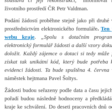
soustavu či její rekonstrukci,
“ informoval ř
životního prostředí ČR Petr Valdman.
Podání žádostí proběhne stejně jako při druhé 
prostřednictvím elektronického formuláře
.
Ten 
webu kraje
.
„Spolu s dotačním progra
elektronický formulář žádosti a další vzory dok
doložit. Každý zájemce o dotaci si tedy může 
získat tak unikátní kód, který bude potřeba 
evidenci žádosti. Ta bude spuštěna 4. června 
náměstek hejtmana Pavel Šoltys.
Žádosti budou seřazeny podle data a času jejic
pořadí budou následně hodnoceny a předklá
kraje ke schválení. Do deseti pracovních dnů o