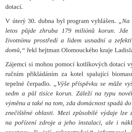
dotací.
V úterý 30. dubna byl program vyhlášen.
„Na v
letos půjde zhruba 179 miliónů korun. Jde o
životnímu prostředí a lidem usnadní a zefekti
domů,“
řekl hejtman Olomouckého kraje Ladisl
Zájemci si mohou pomocí kotlíkových dotací vy
ručním přikládáním za kotel spalující biomas
tepelné čerpadlo.
„Výše příspěvku se může vyš
sedm a půl tisíce korun. Záleží na typu nové
výměnu a také na tom, zda domácnost spadá do tz
znečištěné oblasti. Mezi způsobilé výdaje lze
na pořízení zdroje a jeho instalaci, ale i ná