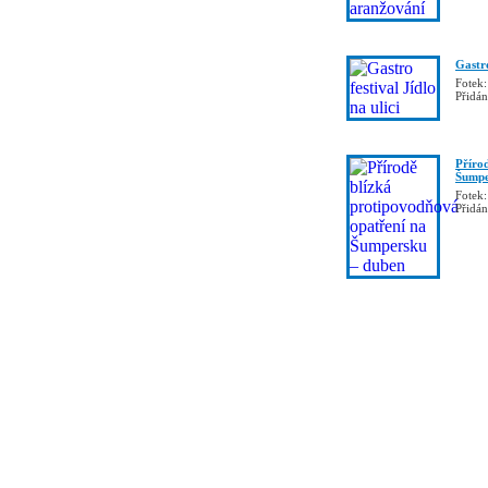
Gastro
Fotek:
Přidá
Příro
Šumpe
Fotek:
Přidá