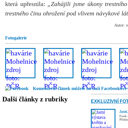
která upřesnila:
„Zahájili jsme úkony trestního
trestného činu ohrožení pod vlivem návykové lá
Autor: r
Fotogalerie
Komentovat článek můžete na naší Facebookové 
Další články z rubriky
EXKLUZIVNÍ FO
Jarní
Fotek:
Přidá