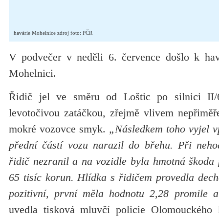
havárie Mohelnice zdroj foto: PČR
V podvečer v neděli 6. července došlo k hav
Mohelnici.
Řidič jel ve směru od Loštic po silnici II/
levotočivou zatáčkou, zřejmě vlivem nepřiměře
mokré vozovce smyk.
„Následkem toho vyjel v
přední částí vozu narazil do břehu. Při nehod
řidič nezranil a na vozidle byla hmotná škoda
65 tisíc korun. Hlídka s řidičem provedla dech
pozitivní, první měla hodnotu 2,28 promile 
uvedla tisková mluvčí policie Olomouckého k