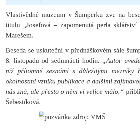
Vlastivědné muzeum v Šumperku zve na bese
titulu „Josefová – zapomenutá perla sklářství
Marešem.
Beseda se uskuteční v přednáškovém sále šum
8. listopadu od sedmnácti hodin.
„Autor uvede
níž přítomné seznámí s důležitými mezníky h
okolnostmi vzniku publikace a dalšími zajímavos
nás zná, ale přesto o něm ví velice málo,“
přibl
Šebestíková.