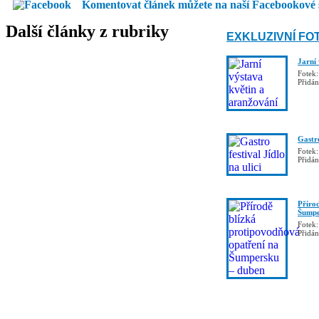
Komentovat článek můžete na naší Facebookové 
Další články z rubriky
EXKLUZIVNÍ FO
Jarní
Fotek:
Přidá
Gastro
Fotek:
Přidá
Příro
Šumpe
Fotek:
Přidá