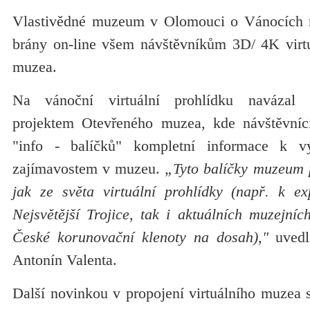
Vlastivědné muzeum v Olomouci o Vánocích r
brány on-line všem návštěvníkům 3D/ 4K virtu
muzea.
Na vánoční virtuální prohlídku navázal e
projektem Otevřeného muzea, kde návštěvníc
"info - balíčků" kompletní informace k v
zajímavostem v muzeu.
„Tyto balíčky muzeum 
jak ze světa virtuální prohlídky (např. k e
Nejsvětější Trojice, tak i aktuálních muzejníc
České korunovační klenoty na dosah),"
uvedl
Antonín Valenta.
Další novinkou v propojení virtuálního muze