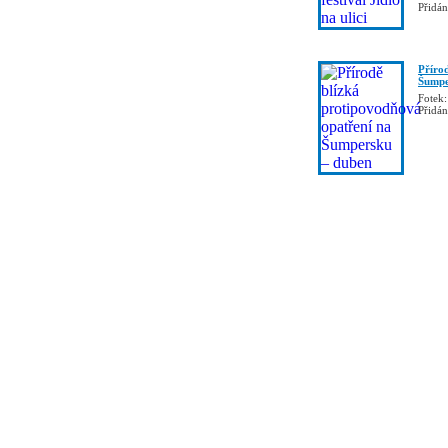
Přidá
Příro
Šumpe
Fotek:
Přidá