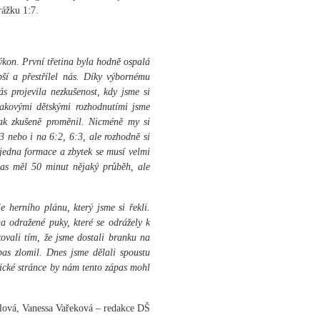
rážku 1:7.
ýkon. První třetina byla hodně ospalá
ší a přestřílel nás. Díky výbornému
s projevila nezkušenost, kdy jsme si
takovými dětskými rozhodnutími jsme
pak zkušeně proměnil. Nicméně my si
3 nebo i na 6:2, 6:3, ale rozhodně si
jedna formace a zbytek se musí velmi
ápas měl 50 minut nějaký průběh, ale
e herního plánu, který jsme si řekli.
na odražené puky, které se odrážely k
ovali tím, že jsme dostali branku na
as zlomil. Dnes jsme dělali spoustu
hické stránce by nám tento zápas mohl
ilová, Vanessa Vařeková – redakce DŠ