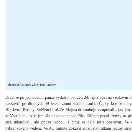
ilustrační snímek zdroj foto: archiv
Draci se po jednodenní pauze vydali v pondělí 24. října opět na venkovní k
navštívili po dlouhých 49 letech zimní stadion Luďka Čajky, kde se o lepš
zlínskými Berany. Svěřenci Lukáše Majera do souboje vstupovali s jasným c
se Vsetínem, to se jim ale nakonec nepodařilo. Během první třetiny to p
sice inkasovali, ale pouze jednou, s čímž se dalo ještě operovat. Ve 
tříbrankového vedení. Ve 31. minutě dokázal snížit stav utkání jediný střel