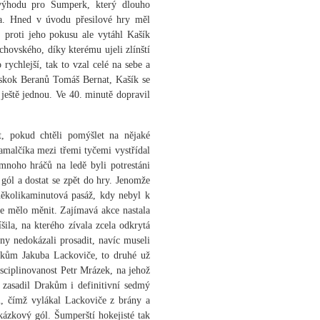
 výhodu pro Šumperk, který dlouho
a. Hned v úvodu přesilové hry měl
 proti jeho pokusu ale vytáhl Kašík
hovského, díky kterému ujeli zlínští
rychlejší, tak to vzal celé na sebe a
náskok Beranů Tomáš Bernat, Kašík se
 ještě jednou. Ve 40. minutě dopravil
t, pokud chtěli pomýšlet na nějaké
amalčíka mezi třemi tyčemi vystřídal
 mnoho hráčů na ledě byli potrestáni
 gól a dostat se zpět do hry. Jenomže
několikaminutová pasáž, kdy nebyl k
re mělo měnit. Zajímavá akce nastala
ila, na kterého zívala zcela odkrytá
iny nedokázali prosadit, navíc museli
rokům Jakuba Lackoviče, to druhé už
isciplinovanost Petr Mrázek, na jehož
 zasadil Drakům i definitivní sedmý
u, čímž vylákal Lackoviče z brány a
ázkový gól. Šumperští hokejisté tak