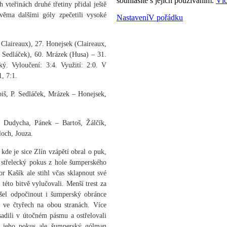
souhlasíte s jejich používáním.
Víc
 vteřinách druhé třetiny přidal ještě
věma dalšími góly zpečetili vysoké
Nastavení
V pořádku
Claireaux), 27. Honejsek (Claireaux,
. Sedláček), 60. Mrázek (Husa) – 31.
ý. Vyloučení: 3:4. Využití: 2:0. V
1, 7:1.
iš, P. Sedláček, Mrázek – Honejsek,
 Dudycha, Pánek – Bartoš, Žálčík,
och, Jouza.
de je sice Zlín vzápětí obral o puk,
ý střelecký pokus z hole šumperského
r Kašík ale stihl včas sklapnout své
této bitvě vylučovali. Menší trest za
i šel odpočinout i šumperský obránce
o ve čtyřech na obou stranách. Více
adili v útočném pásmu a ostřelovali
, jeho pokus ale šumperský gólman