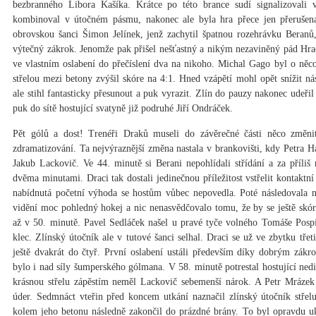
bezbranného Libora Kašíka. Krátce po této brance sudí signalizovali
kombinoval v útočném pásmu, nakonec ale byla hra přece jen přerušen
obrovskou šanci Šimon Jelínek, jenž zachytil špatnou rozehrávku Beranů,
výtečný zákrok. Jenomže pak přišel nešťastný a nikým nezaviněný pád Hrac
ve vlastním oslabení do přečíslení dva na nikoho. Michal Gago byl o něco 
střelou mezi betony zvýšil skóre na 4:1. Hned vzápětí mohl opět snížit 
ale stihl fantasticky přesunout a puk vyrazit. Zlín do pauzy nakonec udeřil
puk do sítě hostující svatyně již podruhé Jiří Ondráček.
Pět gólů a dost! Trenéři Draků museli do závěrečné části něco změni
zdramatizování. Ta nejvýraznější změna nastala v brankovišti, kdy Petra H
Jakub Lackovič. Ve 44. minutě si Berani nepohlídali střídání a za příliš
dvěma minutami. Draci tak dostali jedinečnou příležitost vstřelit kontaktní
nabídnutá početní výhoda se hostům vůbec nepovedla. Poté následovala 
vidění moc pohledný hokej a nic nenasvědčovalo tomu, že by se ještě skó
až v 50. minutě. Pavel Sedláček našel u pravé tyče volného Tomáše Pospíš
klec. Zlínský útočník ale v tutové šanci selhal. Draci se už ve zbytku třet
ještě dvakrát do čtyř. První oslabení ustáli především díky dobrým zák
bylo i nad síly šumperského gólmana. V 58. minutě potrestal hostující ned
krásnou střelu zápěstím neměl Lackovič sebemenší nárok. A Petr Mrázek
úder. Sedmnáct vteřin před koncem utkání naznačil zlínský útočník střel
kolem jeho betonu následně zakončil do prázdné brány. To byl opravdu uk