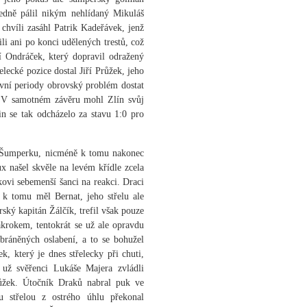
edně pálil nikým nehlídaný Mikuláš
chvíli zasáhl Patrik Kadeřávek, jenž
ili ani po konci udělených trestů, což
í Ondráček, který dopravil odražený
lecké pozice dostal Jiří Průžek, jeho
rvní periody obrovský problém dostat
. V samotném závěru mohl Zlín svůj
in se tak odcházelo za stavu 1:0 pro
ně Šumperku, nicméně k tomu nakonec
x našel skvěle na levém křídle zcela
ovi sebemenší šanci na reakci. Draci
 k tomu měl Bernat, jeho střelu ale
ský kapitán Žálčík, trefil však pouze
krokem, tentokrát se už ale opravdu
bráněných oslabení, a to se bohužel
, který je dnes střelecky při chuti,
už svěřenci Lukáše Majera zvládli
růžek. Útočník Draků nabral puk ve
u střelou z ostrého úhlu překonal