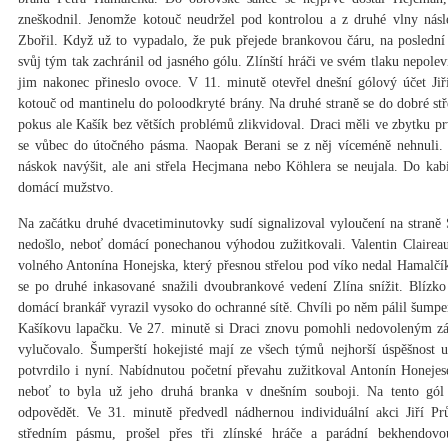
zneškodnil. Jenomže kotouč neudržel pod kontrolou a z druhé vlny násl
Zbořil. Když už to vypadalo, že puk přejede brankovou čáru, na poslední 
svůj tým tak zachránil od jasného gólu. Zlínští hráči ve svém tlaku nepolev
jim nakonec přineslo ovoce. V 11. minutě otevřel dnešní gólový účet Jiř
kotouč od mantinelu do poloodkryté brány. Na druhé straně se do dobré stře
pokus ale Kašík bez větších problémů zlikvidoval. Draci měli ve zbytku p
se vůbec do útočného pásma. Naopak Berani se z něj víceméně nehnuli
náskok navýšit, ale ani střela Hecjmana nebo Köhlera se neujala. Do kab
domácí mužstvo.
Na začátku druhé dvacetiminutovky sudí signalizoval vyloučení na stra
nedošlo, neboť domácí ponechanou výhodou zužitkovali. Valentin Claireau
volného Antonína Honejska, který přesnou střelou pod víko nedal Hamalčík
se po druhé inkasované snažili dvoubrankové vedení Zlína snížit. Blízko
domácí brankář vyrazil vysoko do ochranné sítě. Chvíli po něm pálil šumper
Kašíkovu lapačku. Ve 27. minutě si Draci znovu pomohli nedovoleným zá
vylučovalo. Šumperští hokejisté mají ze všech týmů nejhorší úspěšnost u
potvrdilo i nyní. Nabídnutou početní převahu zužitkoval Antonín Honejesek
neboť to byla už jeho druhá branka v dnešním souboji. Na tento gól 
odpovědět. Ve 31. minutě předvedl nádhernou individuální akci Jiří P
středním pásmu, prošel přes tři zlínské hráče a parádní bekhendovo