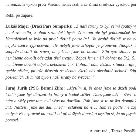
na senzační výkon proti Vsetínu nenavázali a ze Zlína si odváží vysokou po
Řekli po zápase:
Lukáš Majer (Draci Pars Šumperk):
„Z naší strany to byl velmi špatný v
a taková mdlá, z obou stran řekl bych. Zlín tam ale byl jednoznačně lep
Hamalčíkovi to bylo po první třetině pouze 0:1. Ve druhé třetině se na ná
nějaké šance vypracovali, ale nebyli jsme schopni je proměnit. Naopak 
soupeře dostali do stavu, do jakého jsme ho dostali. Zlín tyto situace 
nemůžeme dovolit odevzdat třetí třetinu. Zápas jsme měli dohrát na 5:2, 5:
nemůžeme dovolit odjet s debaklem 1:7. Bohužel nám většinu situací hraje 
rychle přidat, protože účastnit se těchto výletů nás absolutně nebaví. Z
posledních 10 minut bylo z naší strany na zvracení."
Juraj Jurík (PSG Berani Zlín):
„Myslím si, že dnes jsme se drželi podl
Chtěli jsme být důrazní do brány a hodně střílet. Dnes jsme měli i štěstí 
nám a vždy jsme tam byli včas na dorážku. Pak jsme si to trošku zkomplik
3:1. Naštěstí jsme ale dali hned v oslabení na 4:1. Tam se podle mě záp
malých věcí správně na rozdíl od předešlých zápasů a myslím si, že po psyc
pomoci.“
Autor: red., Tereza Pospíš