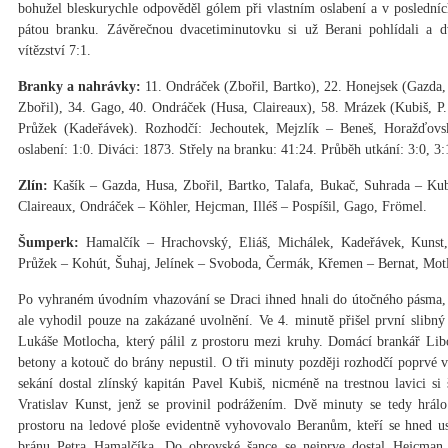
bohužel bleskurychle odpověděl gólem při vlastním oslabení a v posledních
pátou branku. Závěrečnou dvacetiminutovku si už Berani pohlídali a d
vítězství 7:1.
Branky a nahrávky:
11. Ondráček (Zbořil, Bartko), 22. Honejsek (Gazda, 
Zbořil), 34. Gago, 40. Ondráček (Husa, Claireaux), 58. Mrázek (Kubiš, P
Průžek (Kadeřávek). Rozhodčí: Jechoutek, Mejzlík – Beneš, Horažďovsk
oslabení: 1:0. Diváci: 1873. Střely na branku: 41:24. Průběh utkání: 3:0, 3:
Zlín:
Kašík – Gazda, Husa, Zbořil, Bartko, Talafa, Bukač, Suhrada – Kub
Claireaux, Ondráček – Köhler, Hejcman, Illéš – Pospíšil, Gago, Frömel.
Šumperk:
Hamalčík – Hrachovský, Eliáš, Michálek, Kadeřávek, Kunst,
Průžek – Kohút, Šuhaj, Jelínek – Svoboda, Čermák, Křemen – Bernat, Motl
Po vyhraném úvodním vhazování se Draci ihned hnali do útočného pásma, k
ale vyhodil pouze na zakázané uvolnění. Ve 4. minutě přišel první slibn
Lukáše Motlocha, který pálil z prostoru mezi kruhy. Domácí brankář Libo
betony a kotouč do brány nepustil. O tři minuty později rozhodčí poprvé v 
sekání dostal zlínský kapitán Pavel Kubiš, nicméně na trestnou lavici s
Vratislav Kunst, jenž se provinil podrážením. Dvě minuty se tedy hrál
prostoru na ledové ploše evidentně vyhovovalo Beranům, kteří se hned us
bránu Petra Hamalčíka. Do obrovské šance se nejprve dostal Hejcman