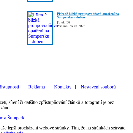
Přírodě blízká protipovodňová opatření na
Šumpersku – duben
Fotek: 36
Přidáno: 25.04.2026
řístupnosti
|
Reklama
|
Kontakty
|
Nastavení souborů
etí, šíření či dalšího zpřístupňování článků a fotografií je bez
ázáno.
uc a Šumperk
aše lepší procházení webové stránky. Tím, že na stránkách setrváte,