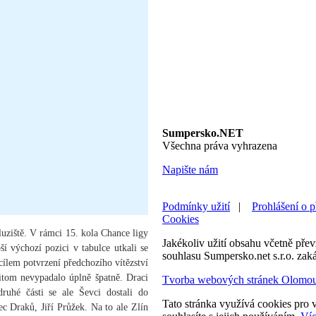
Sumpersko.NET
Všechna práva vyhrazena
Napište nám
Podmínky užití
|
Prohlášení o p
Cookies
luziště. V rámci 15. kola Chance ligy
Jakékoliv užití obsahu včetně převz
í výchozí pozici v tabulce utkali se
souhlasu Sumpersko.net s.r.o. zak
ílem potvrzení předchozího vítězství
řitom nevypadalo úplně špatně. Draci
Tvorba webových stránek Olomo
druhé části se ale Ševci dostali do
Tato stránka využívá cookies pro v
ec Draků, Jiří Průžek. Na to ale Zlín