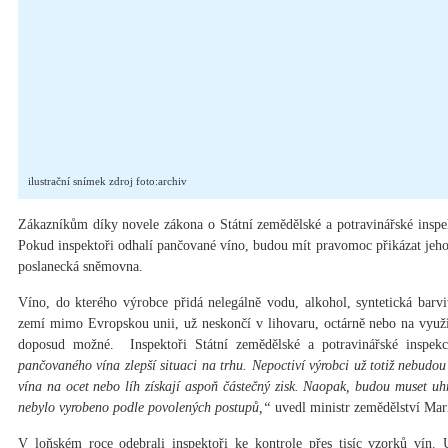
ilustrační snímek zdroj foto:archiv
Zákazníkům díky novele zákona o Státní zemědělské a potravinářské inspekc
Pokud inspektoři odhalí pančované víno, budou mít pravomoc přikázat jeho 
poslanecká sněmovna.
Víno, do kterého výrobce přidá nelegálně vodu, alkohol, syntetická bar
zemí mimo Evropskou unii, už neskončí v lihovaru, octárně nebo na využi
doposud možné. Inspektoři Státní zemědělské a potravinářské inspekce
pančovaného vína zlepší situaci na trhu. Nepoctiví výrobci už totiž nebudo
vína na ocet nebo líh získají aspoň částečný zisk. Naopak, budou muset uhr
nebylo vyrobeno podle povolených postupů,“
uvedl ministr zemědělství Mar
V loňském roce odebrali inspektoři ke kontrole přes tisíc vzorků vín. U