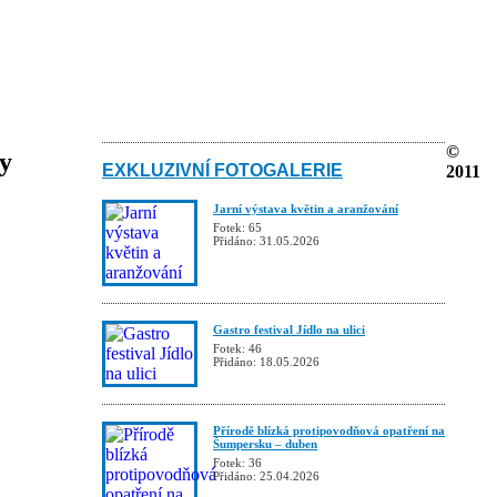
©
ky
EXKLUZIVNÍ FOTOGALERIE
2011
Jarní výstava květin a aranžování
Fotek: 65
Přidáno: 31.05.2026
Gastro festival Jídlo na ulici
Fotek: 46
Přidáno: 18.05.2026
Přírodě blízká protipovodňová opatření na
Šumpersku – duben
Fotek: 36
Přidáno: 25.04.2026