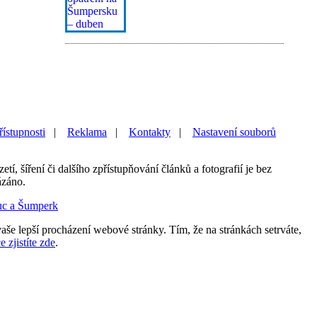
řístupnosti
|
Reklama
|
Kontakty
|
Nastavení souborů
etí, šíření či dalšího zpřístupňování článků a fotografií je bez
ázáno.
uc a Šumperk
aše lepší procházení webové stránky. Tím, že na stránkách setrváte,
e zjistíte zde
.