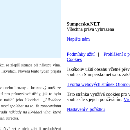
Sumpersko.NET
Všechna práva vyhrazena
Napište nám
Podmínky užití
|
Prohlášení o p
Cookies
i se zlepší situace při nákupu vína.
Jakékoliv užití obsahu včetně převz
likvidaci. Novelu tento týden přijala
souhlasu Sumpersko.net s.r.o. zak
Tvorba webových stránek Olomo
viva nebo hrozny a hroznový mošt ze
tí pro průmyslové účely, jak to bylo
Tato stránka využívá cookies pro v
souhlasíte s jejich používáním.
Víc
 nařídí jeho likvidaci
. „Likvidace
u moci spoléhat na to, že zpracováním
Nastavení
V pořádku
adit náklady na likvidaci vína, které
ian Jurečka.
 čtyř set z nich zjistili nedodržení