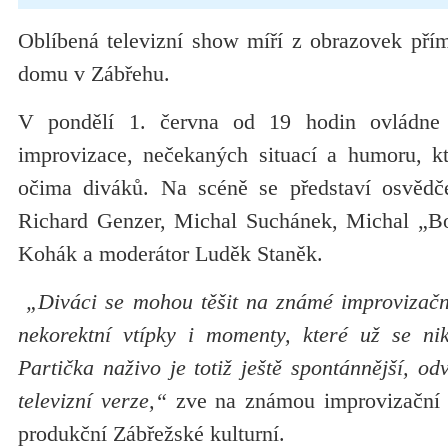
Oblíbená televizní show míří z obrazovek přím
domu v Zábřehu.
V pondělí 1. června od 19 hodin ovládne 
improvizace, nečekaných situací a humoru, k
očima diváků. Na scéně se představí osvědče
Richard Genzer, Michal Suchánek, Michal „B
Kohák a moderátor Luděk Staněk.
„Diváci se mohou těšit na známé improvizační
nekorektní vtípky i momenty, které už se ni
Partička naživo je totiž ještě spontánnější, od
televizní verze,“
zve na známou improvizační s
produkční Zábřežské kulturní.