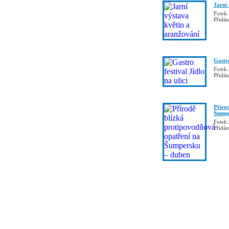
Jarní
Fotek:
Přidá
Gastro
Fotek:
Přidá
Příro
Šumpe
Fotek:
Přidá