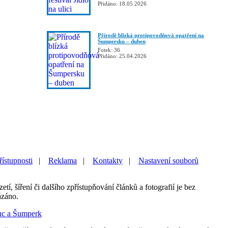
Přidáno: 18.05.2026
Přírodě blízká protipovodňová opatření na
Šumpersku – duben
Fotek: 36
Přidáno: 25.04.2026
řístupnosti
|
Reklama
|
Kontakty
|
Nastavení souborů
etí, šíření či dalšího zpřístupňování článků a fotografií je bez
ázáno.
uc a Šumperk