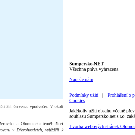
Sumpersko.NET
Všechna práva vyhrazena
Napište nám
Podmínky užití
|
Prohlášení o p
Cookies
děli 28. července vpodvečer. V okolí
Jakékoliv užití obsahu včetně převz
souhlasu Sumpersko.net s.r.o. zak
Přerovsku a Olomoucku téměř třicet
Tvorba webových stránek Olomo
ovaru v Dřevohosticích, vyjížděli k