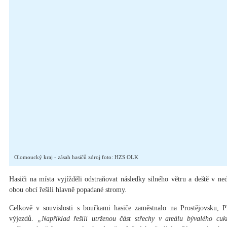
Olomoucký kraj - zásah hasičů zdroj foto: HZS OLK
Hasiči na místa vyjížděli odstraňovat následky silného větru a deště v ne
obou obcí řešili hlavně popadané stromy.
Celkově v souvislosti s bouřkami hasiče zaměstnalo na Prostějovsku, 
výjezdů.
„Například řešili utrženou část střechy v areálu bývalého cukr