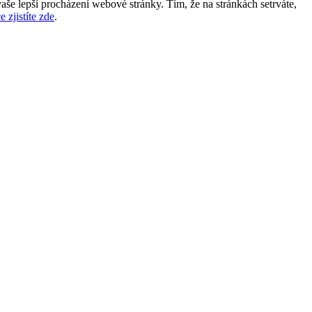
aše lepší procházení webové stránky. Tím, že na stránkách setrváte,
e zjistíte zde
.