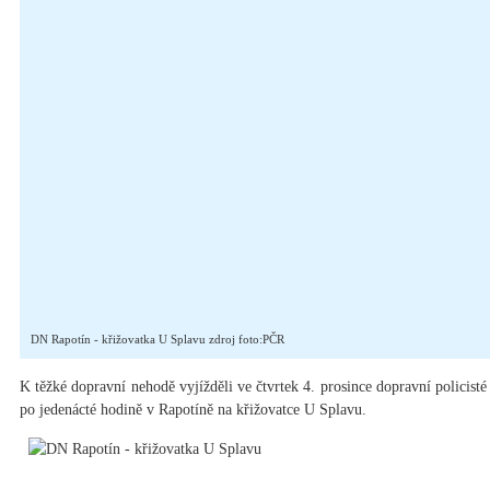
DN Rapotín - křižovatka U Splavu zdroj foto:PČR
K těžké dopravní nehodě vyjížděli ve čtvrtek 4. prosince dopravní policis
po jedenácté hodině v Rapotíně na křižovatce U Splavu.