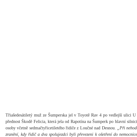
Třiašedesátiletý muž ze Šumperska jel v Toyotě Rav 4 po vedlejší ulici U 
přednost Škodě Felicia, která jela od Rapotína na Šumperk po hlavní silnic
osoby včetně sedmačtyřicetiletého řidiče z Loučné nad Desnou.
„Při nehodě 
zranění, kdy řidič a dva spolujezdci byli převezeni k ošetření do nemocni