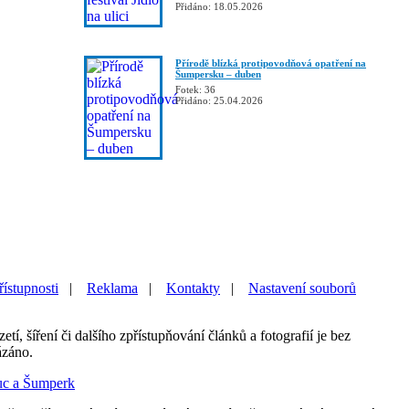
Přidáno: 18.05.2026
Přírodě blízká protipovodňová opatření na
Šumpersku – duben
Fotek: 36
Přidáno: 25.04.2026
řístupnosti
|
Reklama
|
Kontakty
|
Nastavení souborů
etí, šíření či dalšího zpřístupňování článků a fotografií je bez
ázáno.
uc a Šumperk