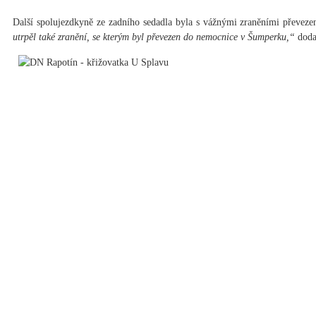
Další spolujezdkyně ze zadního sedadla byla s vážnými zraněními převe
utrpěl také zranění, se kterým byl převezen do nemocnice v Šumperku,“
dodal