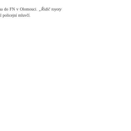
zena do FN v Olomouci.
„Řidič toyoty
 policejní mluvčí.