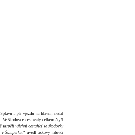
Splavu a při vjezdu na hlavní, nedal
i. Ve škodovce cestovaly celkem čtyři
utrpěli všichni cestující ze škodovky
ce v Šumperku,“
uvedl tiskový mluvčí