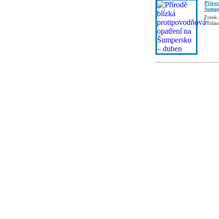
Příro
Šumpe
Fotek:
Přidá