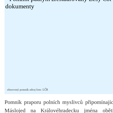
obnovený pomník zdroj foto: LČR
Pomník praporu polních myslivců připomínajíc
Máslojed na Královéhradecku jména obět