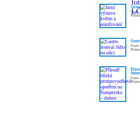
Jarní
Fotek:
Přidá
Gastro
Fotek:
Přidá
Příro
Šumpe
Fotek:
Přidá