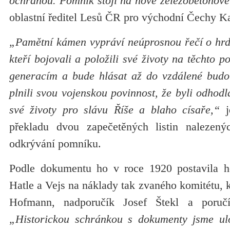
ochranou. Pomník stojí na nové železobetonové
oblastní ředitel Lesů ČR pro východní Čechy Ka
„Pamětní kámen vypráví neúprosnou řečí o hrdi
kteří bojovali a položili své životy na těchto 
generacím a bude hlásat až do vzdálené budou
plnili svou vojenskou povinnost, že byli odhodl
své životy pro slávu Říše a blaho císaře,“
j
překladu dvou zapečetěných listin nalezený
odkrývání pomníku.
Podle dokumentu ho v roce 1920 postavila ho
Hatle a Vejs na náklady tak zvaného komitétu, kt
Hofmann, nadporučík Josef Štekl a poručí
„Historickou schránkou s dokumenty jsme ulo