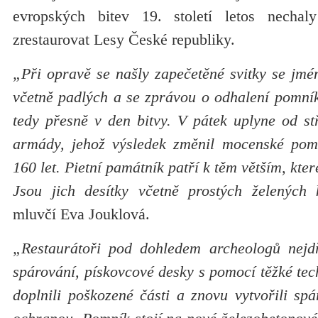
evropských bitev 19. století letos necha
zrestaurovat Lesy České republiky.
„Při opravě se našly zapečetěné svitky se jmé
včetně padlých a se zprávou o odhalení pomník
tedy přesně v den bitvy. V pátek uplyne od st
armády, jehož výsledek změnil mocenské pomě
160 let. Pietní památník patří k těm větším, kter
Jsou jich desítky včetně prostých želených 
mluvčí Eva Jouklová.
„Restaurátoři pod dohledem archeologů nejdř
spárování, pískovcové desky s pomocí těžké techn
doplnili poškozené části a znovu vytvořili sp