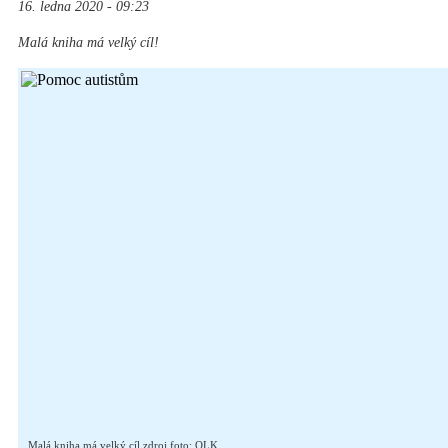
16. ledna 2020 - 09:23
Malá kniha má velký cíl!
Malá kniha má velký cíl zdroj foto: OLK