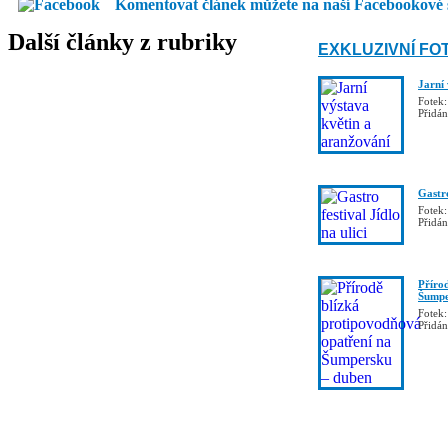
Komentovat článek můžete na naší Facebookové 
Další články z rubriky
EXKLUZIVNÍ FO
Jarní
Fotek:
Přidá
Gastro
Fotek:
Přidá
Příro
Šumpe
Fotek:
Přidá