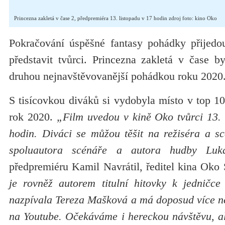
Princezna zakletá v čase 2, předpremiéra 13. listopadu v 17 hodin zdroj foto: kino Oko
Pokračování úspěšné fantasy pohádky přijed
představit tvůrci. Princezna zakletá v čase
druhou nejnavštěvovanější pohádkou roku 2020
S tisícovkou diváků si vydobyla místo v top 1
rok 2020.
„Film uvedou v kině Oko tvůrci 13. 
hodin. Diváci se můžou těšit na režiséra a sc
spoluautora scénáře a autora hudby Luk
předpremiéru Kamil Navrátil, ředitel kina Oko
je rovněž autorem titulní hitovky k jedničc
nazpívala Tereza Mašková a má doposud více ne
na Youtube. Očekáváme i hereckou návštěvu, al