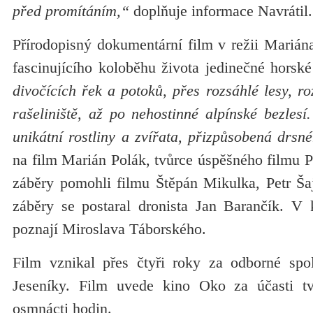
před promítáním,“
doplňuje informace Navrátil
Přírodopisný dokumentární film v režii Marián
fascinujícího koloběhu života jedinečné horsk
divočících řek a potoků, přes rozsáhlé lesy, r
rašeliniště, až po nehostinné alpínské bezles
unikátní rostliny a zvířata, přizpůsobená drsn
na film Marián Polák, tvůrce úspěšného filmu 
záběry pomohli filmu Štěpán Mikulka, Petr Šaj 
záběry se postaral dronista Jan Barančík. V k
poznají Miroslava Táborského.
Film vznikal přes čtyři roky za odborné s
Jeseníky. Film uvede kino Oko za účasti tv
osmnácti hodin.