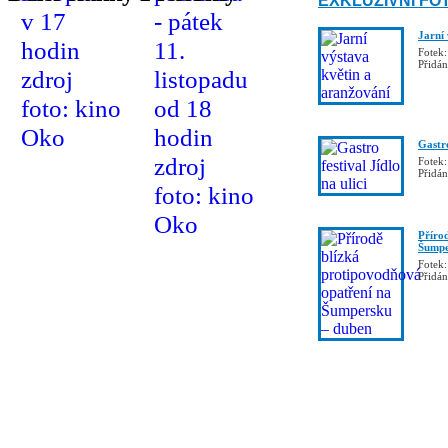
EXKLUZIVNÍ FO
Jarní
Fotek:
Přidá
Gastro
Fotek:
Přidá
Příro
Šumpe
Fotek:
Přidá