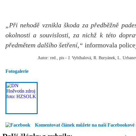
„Při nehodě vznikla škoda za předběžně padesá
okolnosti a souvislosti, za nichž k této dopr
předmětem dalšího šetření,“
informovala police
Autor: red., pis - J. Vybíhalová, R. Buryánek, L. Urb
Fotogalerie
Komentovat článek můžete na naší Facebookové 