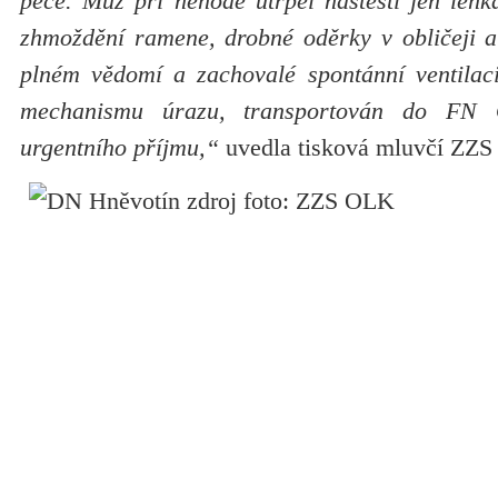
péče. Muž při nehodě utrpěl naštěstí jen lehk
zhmoždění ramene, drobné oděrky v obličeji a
plném vědomí a zachovalé spontánní ventilac
mechanismu úrazu, transportován do FN 
urgentního příjmu,“
uvedla tisková mluvčí ZZ