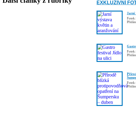
Další články z rubriky
EXKLUZIVNÍ FO
Jarní
Fotek:
Přidá
Gastro
Fotek:
Přidá
Příro
Šumpe
Fotek:
Přidá