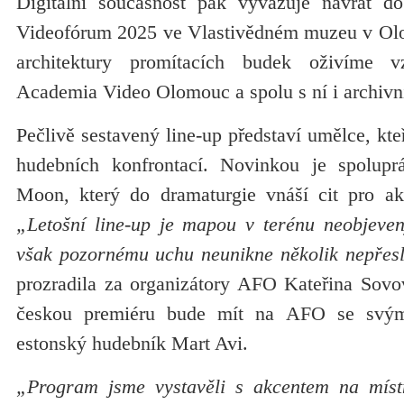
Digitální současnost pak vyvažuje návrat do
Videofórum 2025 ve Vlastivědném muzeu v Ol
architektury promítacích budek oživíme v
Academia Video Olomouc a spolu s ní i archivní 
Pečlivě sestavený line-up představí umělce, kte
hudebních konfrontací. Novinkou je spolup
Moon, který do dramaturgie vnáší cit pro ak
„Letošní line-up je mapou v terénu neobjeve
však pozornému uchu neunikne několik nepřesl
prozradila za organizátory AFO Kateřina Sovov
českou premiéru bude mít na AFO se svým
estonský hudebník Mart Avi.
„Program jsme vystavěli s akcentem na místn