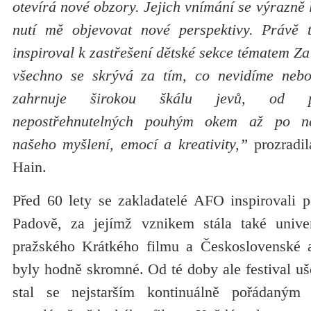
otevírá nové obzory. Jejich vnímání se výrazně 
nutí mě objevovat nové perspektivy. Právě t
inspiroval k zastřešení dětské sekce tématem Za
všechno se skrývá za tím, co nevidíme ne
zahrnuje širokou škálu jevů, od př
nepostřehnutelných pouhým okem až po ne
našeho myšlení, emocí a kreativity,”
prozradil
Hain.
Před 60 lety se zakladatelé AFO inspirovali p
Padově, za jejímž vznikem stála také univer
pražského Krátkého filmu a Československé 
byly hodně skromné. Od té doby ale festival uš
stal se nejstarším kontinuálně pořádaným