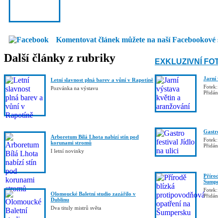
Komentovat článek můžete na naší Facebookové 
Další články z rubriky
EXKLUZIVNÍ FO
Jarní
Letní slavnost plná barev a vůní v Rapotíně
Fotek:
Pozvánka na výstavu
Přidá
Gastro
Arboretum Bílá Lhota nabízí stín pod
Fotek:
korunami stromů
Přidá
I letní novinky
Příro
Šumpe
Fotek:
Olomoucké Baletní studio zazářilo v
Přidá
Dublinu
Dva tituly mistrů světa