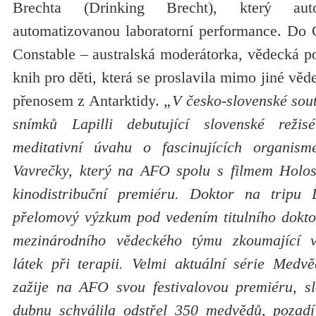
Brechta (Drinking Brecht), který aut
automatizovanou laboratorní performance. Do 
Constable – australská moderátorka, vědecká po
knih pro děti, která se proslavila mimo jiné vě
přenosem z Antarktidy.
„V česko-slovenské sout
snímků Lapilli debutující slovenské reži
meditativní úvahu o fascinujících organism
Vavrečky, který na AFO spolu s filmem Holos
kinodistribuční premiéru. Doktor na tripu
přelomový výzkum pod vedením titulního dokt
mezinárodního vědeckého týmu zkoumající vy
látek při terapii. Velmi aktuální série Med
zažije na AFO svou festivalovou premiéru, s
dubnu schválila odstřel 350 medvědů, pozadí