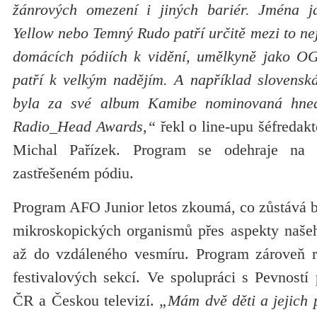
žánrových omezení i jiných bariér. Jména j
Yellow nebo Temný Rudo patří určitě mezi to nej
domácích pódiích k vidění, umělkyně jako 
patří k velkým nadějím. A například slovensk
byla za své album Kamibe nominovaná hned
Radio_Head Awards,“
řekl o line-upu šéfreda
Michal Pařízek. Program se odehraje na
zastřešeném pódiu.
Program AFO Junior letos zkoumá, co zůstává 
mikroskopických organismů přes aspekty naše
až do vzdáleného vesmíru. Program zároveň re
festivalových sekcí. Ve spolupráci s Pevností
ČR a Českou televizí.
„Mám dvě děti a jejich 