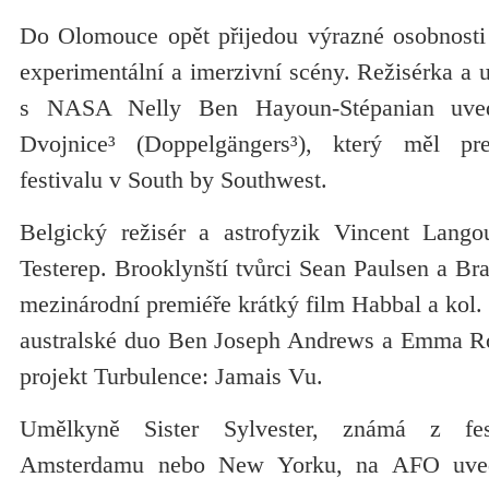
Do Olomouce opět přijedou výrazné osobnosti
experimentální a imerzivní scény. Režisérka a 
s NASA Nelly Ben Hayoun-Stépanian uve
Dvojnice³ (Doppelgängers³), který měl p
festivalu v South by Southwest.
Belgický režisér a astrofyzik Vincent Lango
Testerep. Brooklynští tvůrci Sean Paulsen a B
mezinárodní premiéře krátký film Habbal a kol. 
australské duo Ben Joseph Andrews a Emma Rob
projekt Turbulence: Jamais Vu.
Umělkyně Sister Sylvester, známá z fes
Amsterdamu nebo New Yorku, na AFO uved