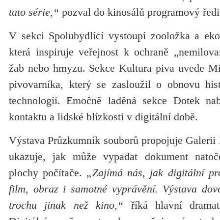
tato série,“
pozval do kinosálů programový ředi
V sekci Spolubydlící vystoupí zooložka a ek
která inspiruje veřejnost k ochraně „nemilova
žab nebo hmyzu. Sekce Kultura piva uvede Mila
pivovarníka, který se zasloužil o obnovu his
technologií. Emočně laděná sekce Dotek nabí
kontaktu a lidské blízkosti v digitální době.
Výstava Průzkumník souborů propojuje Galerii 
ukazuje, jak může vypadat dokument natoč
plochy počítače.
„Zajímá nás, jak digitální p
film, obraz i samotné vyprávění. Výstava dovo
trochu jinak než kino,“
říká hlavní dramat