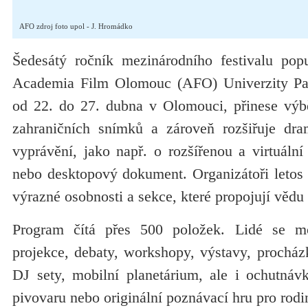
AFO zdroj foto upol - J. Hromádko
Šedesátý ročník mezinárodního festivalu pop
Academia Film Olomouc (AFO) Univerzity Pal
od 22. do 27. dubna v Olomouci, přinese výbě
zahraničních snímků a zároveň rozšiřuje dra
vyprávění, jako např. o rozšířenou a virtuální 
nebo desktopový dokument. Organizátoři letos v
výrazné osobnosti a sekce, které propojují vědu
Program čítá přes 500 položek. Lidé se m
projekce, debaty, workshopy, výstavy, procház
DJ sety, mobilní planetárium, ale i ochutnávk
pivovaru nebo originální poznávací hru pro rodi