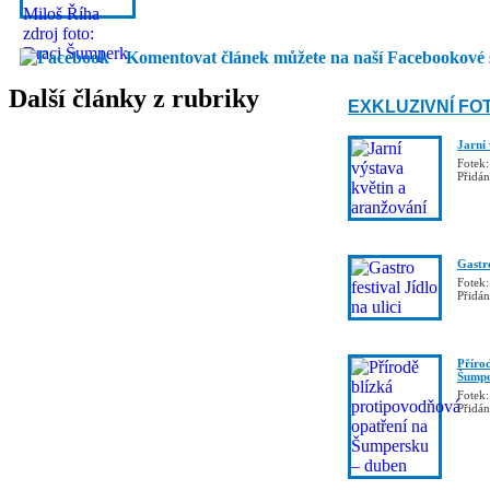
Komentovat článek můžete na naší Facebookové 
Další články z rubriky
EXKLUZIVNÍ FO
Jarní
Fotek:
Přidá
Gastro
Fotek:
Přidá
Příro
Šumpe
Fotek:
Přidá