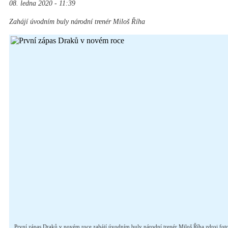
08. ledna 2020 - 11:39
Zahájí úvodním buly národní trenér Miloš Říha
První zápas Draků v novém roce zahájí úvodním buly národní trenér Miloš Říha zdroj fot