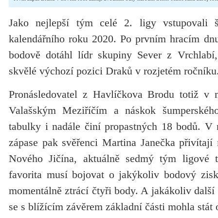
Jako nejlepší tým celé 2. ligy vstupovali š
kalendářního roku 2020. Po prvním hracím dnu
bodově dotáhl lídr skupiny Sever z Vrchlabí
skvělé výchozí pozici Draků v rozjetém ročníku
Pronásledovatel z Havlíčkova Brodu totiž v 
Valašským Meziříčím a náskok šumperskéh
tabulky i nadále činí propastných 18 bodů. V 
zápase pak svěřenci Martina Janečka přivítají
Nového Jičína, aktuálně sedmý tým ligové t
favorita musí bojovat o jakýkoliv bodový zisk
momentálně ztrácí čtyři body. A jakákoliv další 
se s blížícím závěrem základní části mohla stát