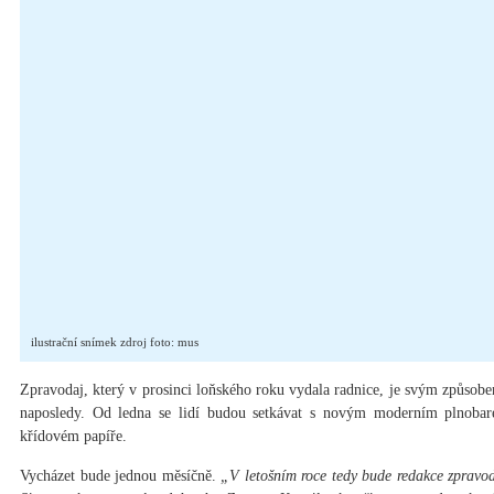
ilustrační snímek zdroj foto: mus
Zpravodaj, který v prosinci loňského roku vydala radnice, je svým způsobe
naposledy. Od ledna se lidí budou setkávat s novým moderním plnob
křídovém papíře.
Vycházet bude jednou měsíčně.
„V letošním roce tedy bude redakce zpravoda