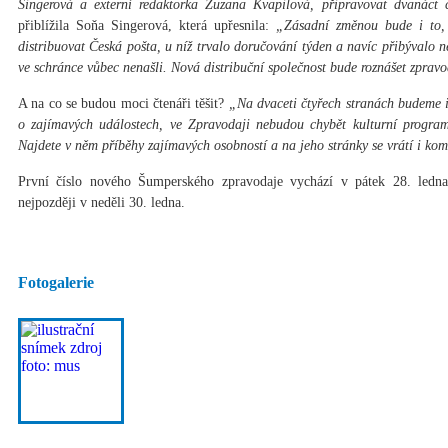
Singerová a externí redaktorka Zuzana Kvapilová, připravovat dvanáct 
přiblížila Soňa Singerová, která upřesnila:
„Zásadní změnou bude i to, 
distribuovat Česká pošta, u níž trvalo doručování týden a navíc přibývalo 
ve schránce vůbec nenašli. Nová distribuční společnost bude roznášet zprav
A na co se budou moci čtenáři těšit?
„Na dvaceti čtyřech stranách budeme 
o zajímavých událostech, ve Zpravodaji nebudou chybět kulturní program
Najdete v něm příběhy zajímavých osobností a na jeho stránky se vrátí i kom
První číslo nového Šumperského zpravodaje vychází v pátek 28. ledna
nejpozději v neděli 30. ledna.
Fotogalerie