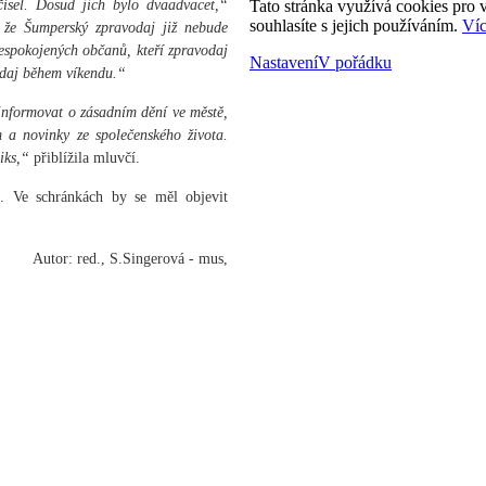
čísel. Dosud jich bylo dvaadvacet,“
Tato stránka využívá cookies pro v
souhlasíte s jejich používáním.
Víc
že Šumperský zpravodaj již nebude
nespokojených občanů, kteří zpravodaj
Nastavení
V pořádku
odaj během víkendu.“
informovat o zásadním dění ve městě,
 a novinky ze společenského života.
iks,“
přiblížila mluvčí.
. Ve schránkách by se měl objevit
Autor: red., S.Singerová - mus,