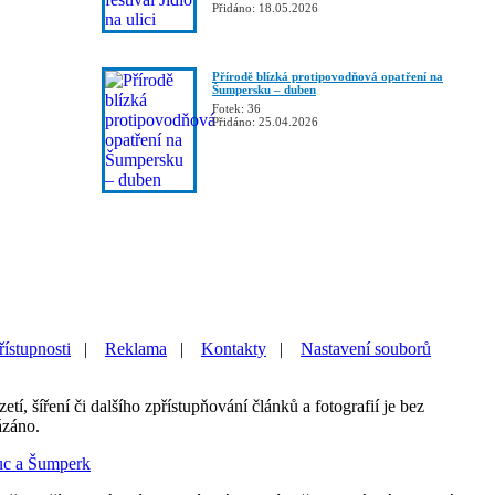
Přidáno: 18.05.2026
Přírodě blízká protipovodňová opatření na
Šumpersku – duben
Fotek: 36
Přidáno: 25.04.2026
řístupnosti
|
Reklama
|
Kontakty
|
Nastavení souborů
etí, šíření či dalšího zpřístupňování článků a fotografií je bez
ázáno.
uc a Šumperk