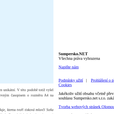
Sumpersko.NET
Všechna práva vyhrazena
Napište nám
Podmínky užití
|
Prohlášení o p
Cookies
m unikátní. V této podobě totiž vyšel
Jakékoliv užití obsahu včetně převz
arevným časopisem o rozměru A4 na
souhlasu Sumpersko.net s.r.o. zak
Tvorba webových stránek Olomo
je, kterou tvoří tisková mluvčí Soňa