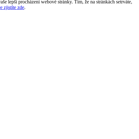
aše lepší procházení webové stránky. Tím, že na stránkách setrváte,
e zjistíte zde
.