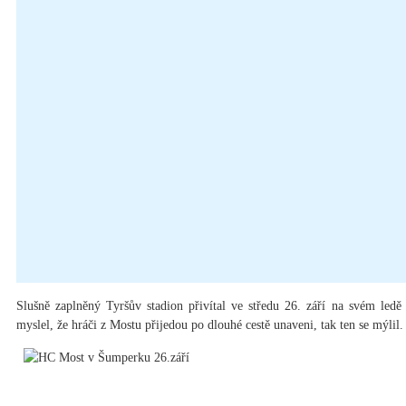
Slušně zaplněný Tyršův stadion přivítal ve středu 26. září na svém le
myslel, že hráči z Mostu přijedou po dlouhé cestě unaveni, tak ten se mýlil.