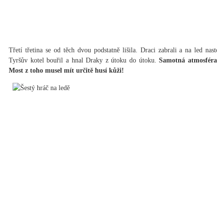
Třetí třetina se od těch dvou podstatně lišila. Draci zabrali a na led na
Tyršův kotel bouřil a hnal Draky z útoku do útoku.
Samotná atmosféra 
Most z toho musel mít určitě husí kůži!