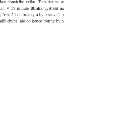
 akce domácího celku. Tato třetina se
ner. V 39 minutě
Blinka
vystřelil na
n přeskočil do branky a bylo srovnáno
ší chybě, ale do konce třetiny bylo