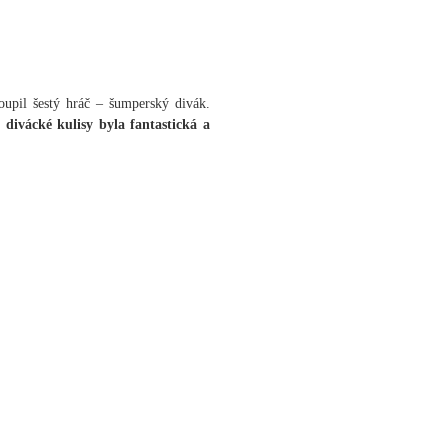
stoupil šestý hráč – šumperský divák.
divácké kulisy byla fantastická a