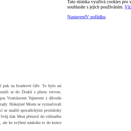
Tato stránka využívá cookies pro v
souhlasíte s jejich používáním.
Víc
Nastavení
V pořádku
il puk na brankové čáře. To bylo asi
ustili se do Draků s plnou vervou.
legou Vratislavem Vajnerem z důvodu
y rady. Hokejisté Mostu se vyznačovali
í se snažili sporadickými protiútoky
Svůj tlak Most přetavil do vítězného
fu, ale ke zvýšení náskoku to do konce