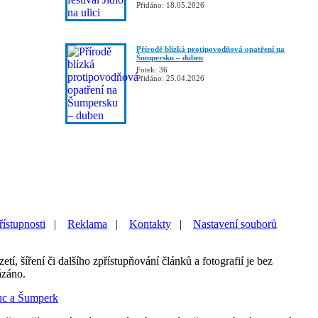
Přidáno: 18.05.2026
Přírodě blízká protipovodňová opatření na
Šumpersku – duben
Fotek: 36
Přidáno: 25.04.2026
řístupnosti
|
Reklama
|
Kontakty
|
Nastavení souborů
etí, šíření či dalšího zpřístupňování článků a fotografií je bez
ázáno.
uc a Šumperk