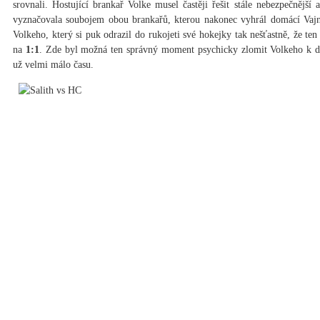
srovnali. Hostující brankař Volke musel častěji řešit stále nebezpečnější
vyznačovala soubojem obou brankařů, kterou nakonec vyhrál domácí Vaj
Volkeho, který si puk odrazil do rukojeti své hokejky tak nešťastně, že te
na
1:1
. Zde byl možná ten správný moment psychicky zlomit Volkeho k dal
už velmi málo času.