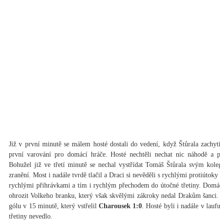
Již v první minutě se málem hosté dostali do vedení, když Štůrala zachyt
první varování pro domácí hráče. Hosté nechtěli nechat nic náhodě a p
Bohužel již ve třetí minutě se nechal vystřídat Tomáš Štůrala svým ko
zranění. Most i nadále tvrdě tlačil a Draci si nevěděli s rychlými protiútok
rychlými přihrávkami a tím i rychlým přechodem do útočné třetiny. Domác
ohrozit Volkeho branku, který však skvělými zákroky nedal Drakům šanci. 
gólu v 15 minutě, který vstřelil
Charousek 1:0
. Hosté byli i nadále v lau
třetiny nevedlo.