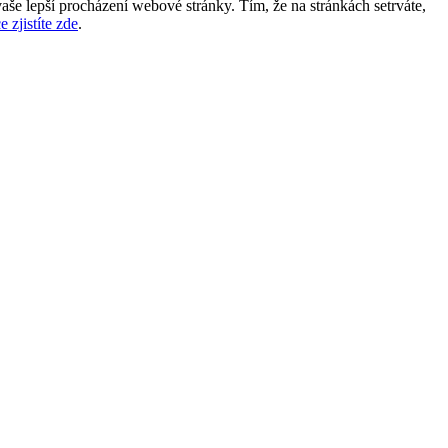
aše lepší procházení webové stránky. Tím, že na stránkách setrváte,
e zjistíte zde
.