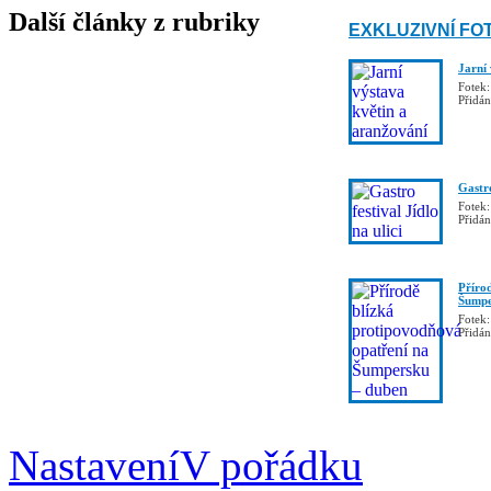
Další články z rubriky
EXKLUZIVNÍ FO
Jarní
Fotek:
Přidá
Gastro
Fotek:
Přidá
Příro
Šumpe
Fotek:
Přidá
Nastavení
V pořádku