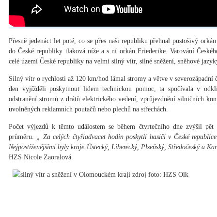
Přesně jedenáct let poté, co se přes naši republiku přehnal pustošivý orkán
do České republiky tlaková níže a s ní orkán Friederike. Varování České
celé území České republiky na velmi silný vítr, silné sněžení, sněhové jazyk
Silný vítr o rychlosti až 120 km/hod lámal stromy a větve v severozápadní č
den vyjížděli poskytnout lidem technickou pomoc, ta spočívala v odkl
odstranění stromů z drátů elektrického vedení, zprůjezdnění silničních komu
uvolněných reklamních poutačů nebo plechů na střechách.
Počet výjezdů k těmto událostem se během čtvrtečního dne zvýšil pět
průměru.
„ Za celých čtyřiadvacet hodin poskytli hasiči v České republi
Nejpostiženějšími byly kraje Ústecký, Liberecký, Plzeňský, Středočeský a Ka
HZS Nicole Zaoralová.