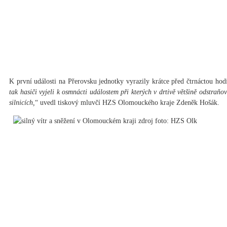
K první události na Přerovsku jednotky vyrazily krátce před čtrnáctou ho
tak hasiči vyjeli k osmnácti událostem při kterých v drtivě většině odstraňo
silnicích,
“ uvedl tiskový mluvčí HZS Olomouckého kraje Zdeněk Hošák.