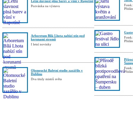
Jarní
Letní slavnost plná barev a vůní v Rapotíně
Fotek:
Pozvánka na výstavu
Přidá
Gastro
Arboretum Bílá Lhota nabízí stín pod
Fotek:
korunami stromů
Přidá
I letní novinky
Příro
Šumpe
Fotek:
Olomoucké Baletní studio zazářilo v
Přidá
Dublinu
Dva tituly mistrů světa