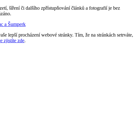
etí, šíření či dalšího zpřístupňování článků a fotografií je bez
ázáno.
uc a Šumperk
aše lepší procházení webové stránky. Tím, že na stránkách setrváte,
e zjistíte zde
.