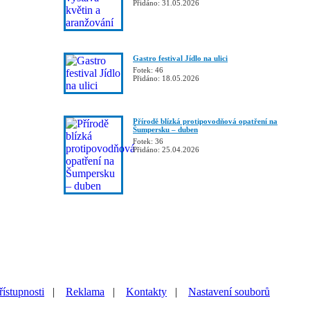
Přidáno: 31.05.2026
Gastro festival Jídlo na ulici
Fotek: 46
Přidáno: 18.05.2026
Přírodě blízká protipovodňová opatření na
Šumpersku – duben
Fotek: 36
Přidáno: 25.04.2026
řístupnosti
|
Reklama
|
Kontakty
|
Nastavení souborů