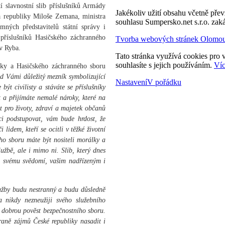
í slavnostní slib příslušníků Armády
Jakékoliv užití obsahu včetně převz
a republiky Miloše Zemana, ministra
souhlasu Sumpersko.net s.r.o. zak
ných představitelů státní správy i
 příslušníků Hasičského záchranného
Tvorba webových stránek Olomo
v Ryba.
Tato stránka využívá cookies pro v
souhlasíte s jejich používáním.
Víc
liky a Hasičského záchranného sboru
d Vámi důležitý mezník symbolizující
Nastavení
V pořádku
být civilisty a stáváte se příslušníky
 a přijímáte nemalé nároky, které na
t pro životy, zdraví a majetek občanů
ci podstupovat, vám bude hrdost, že
lidem, kteří se ocitli v těžké životní
ho sboru máte být nositeli morálky a
užbě, ale i mimo ni. Slib, který dnes
ě, svému svědomí, vašim nadřízeným i
lužby budu nestranný a budu důsledně
a nikdy nezneužiji svého služebního
 dobrou pověst bezpečnostního sboru.
raně zájmů České republiky nasadit i