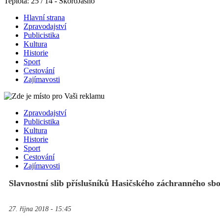
Teplota: 25 / 14 - SkoroJasno
Hlavní strana
Zpravodajství
Publicistika
Kultura
Historie
Sport
Cestování
Zajímavosti
Zpravodajství
Publicistika
Kultura
Historie
Sport
Cestování
Zajímavosti
Slavnostní slib příslušníků Hasičského záchranného s
27. října 2018 - 15:45