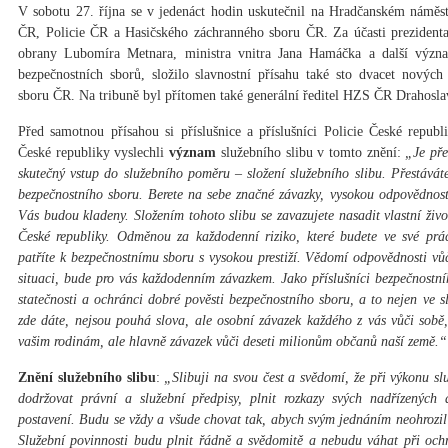
V sobotu 27. října se v jedenáct hodin uskutečnil na Hradčanském náměst
ČR, Policie ČR a Hasičského záchranného sboru ČR. Za účasti prezident
obrany Lubomíra Metnara, ministra vnitra Jana Hamáčka a další význam
bezpečnostních sborů, složilo slavnostní přísahu také sto dvacet nových
sboru ČR. Na tribuně byl přítomen také generální ředitel HZS ČR Drahosla
Před samotnou přísahou si příslušnice a příslušníci Policie České repub
České republiky vyslechli
význam
služebního slibu v tomto znění:
„Je pře
skutečný vstup do služebního poměru – složení služebního slibu. Přestáváte 
bezpečnostního sboru. Berete na sebe značné závazky, vysokou odpovědnost
Vás budou kladeny. Složením tohoto slibu se zavazujete nasadit vlastní živo
České republiky. Odměnou za každodenní riziko, které budete ve své prá
patříte k bezpečnostnímu sboru s vysokou prestiží. Vědomí odpovědnosti vůči 
situaci, bude pro vás každodenním závazkem. Jako příslušníci bezpečnostní
statečnosti a ochránci dobré pověsti bezpečnostního sboru, a to nejen ve sl
zde dáte, nejsou pouhá slova, ale osobní závazek každého z vás vůči sob
vašim rodinám, ale hlavně závazek vůči deseti milionům občanů naší země.“
Znění služebního slibu
:
„Slibuji na svou čest a svědomí, že při výkonu s
dodržovat právní a služební předpisy, plnit rozkazy svých nadřízených 
postavení. Budu se vždy a všude chovat tak, abych svým jednáním neohrozil
Služební povinnosti budu plnit řádně a svědomitě a nebudu váhat při och