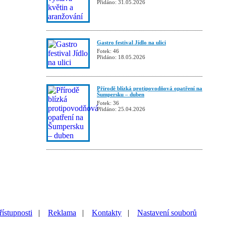
Přidáno: 31.05.2026
Gastro festival Jídlo na ulici
Fotek: 46
Přidáno: 18.05.2026
Přírodě blízká protipovodňová opatření na
Šumpersku – duben
Fotek: 36
Přidáno: 25.04.2026
řístupnosti
|
Reklama
|
Kontakty
|
Nastavení souborů