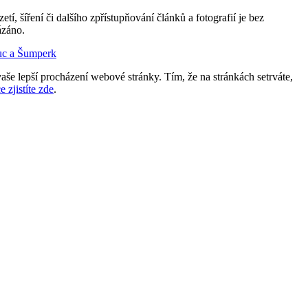
etí, šíření či dalšího zpřístupňování článků a fotografií je bez
ázáno.
uc a Šumperk
aše lepší procházení webové stránky. Tím, že na stránkách setrváte,
e zjistíte zde
.