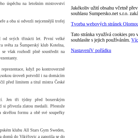
o úspěchu na letošním mistrovství
Jakékoliv užití obsahu včetně převz
.
souhlasu Sumpersko.net s.r.o. zak
e a oba si odvezli nejcennější trofej
Tvorba webových stránek Olomo
Tato stránka využívá cookies pro v
od svých třinácti let. První velké
souhlasíte s jejich používáním.
Víc
tra světa za Šumperský klub Kotelna,
Nastavení
V pořádku
 se však rozhodl plně soustředit na
rezentanty.
é reprezentace, když po kontroverzně
ysokou úroveň potvrdil i na domácím
il před limitem a titul mistra České
í. Jen tři týdny před boxerským
si přivezla zlatou medaili. Přestože
dla skvělou formu a obě své soupeřky
vropském klubu All Stars Gym Sweden,
a domů do Vikýřovic a zapojila se do