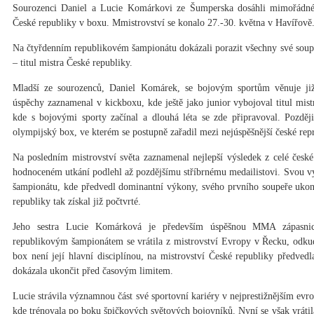
Sourozenci Daniel a Lucie Komárkovi ze Šumperska dosáhli mimořádnéh
České republiky v boxu. Mmistrovství se konalo 27.-30. května v Havířově
Na čtyřdenním republikovém šampionátu dokázali porazit všechny své soupeř
– titul mistra České republiky.
Mladší ze sourozenců, Daniel Komárek, se bojovým sportům věnuje již 
úspěchy zaznamenal v kickboxu, kde ještě jako junior vybojoval titul mis
kde s bojovými sporty začínal a dlouhá léta se zde připravoval. Později
olympijský box, ve kterém se postupně zařadil mezi nejúspěšnější české rep
Na posledním mistrovství světa zaznamenal nejlepší výsledek z celé česk
hodnoceném utkání podlehl až pozdějšímu stříbrnému medailistovi. Svou v
šampionátu, kde předvedl dominantní výkony, svého prvního soupeře ukonč
republiky tak získal již počtvrté.
Jeho sestra Lucie Komárková je především úspěšnou MMA zápasnic
republikovým šampionátem se vrátila z mistrovství Evropy v Řecku, odkud 
box není její hlavní disciplínou, na mistrovství České republiky předve
dokázala ukončit před časovým limitem.
Lucie strávila významnou část své sportovní kariéry v nejprestižnějším e
kde trénovala po boku špičkových světových bojovníků. Nyní se však vrátil