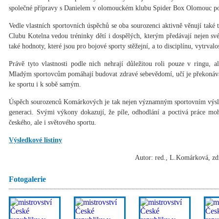
společné přípravy s Danielem v olomouckém klubu Spider Box Olomouc po
Vedle vlastních sportovních úspěchů se oba sourozenci aktivně věnují také
Clubu Kotelna vedou tréninky dětí i dospělých, kterým předávají nejen své
také hodnoty, které jsou pro bojové sporty stěžejní, a to disciplínu, vytrval
Právě tyto vlastnosti podle nich nehrají důležitou roli pouze v ringu, 
Mladým sportovcům pomáhají budovat zdravé sebevědomí, učí je překonávat
ke sportu i k sobě samým.
Úspěch sourozenců Komárkových je tak nejen významným sportovním výsle
generaci. Svými výkony dokazují, že píle, odhodlání a poctivá práce mo
českého, ale i světového sportu.
Výsledkové listiny
Autor: red., L.Komárková, zdr
Fotogalerie