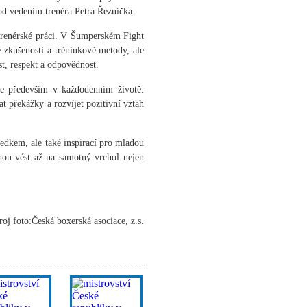
d vedením trenéra Petra Řezníčka.
 trenérské práci. V Šumperském Fight
 zkušenosti a tréninkové metody, ale
ost, respekt a odpovědnost.
ale především v každodenním životě.
 překážky a rozvíjet pozitivní vztah
dkem, ale také inspirací pro mladou
hou vést až na samotný vrchol nejen
oj foto:Česká boxerská asociace, z.s.