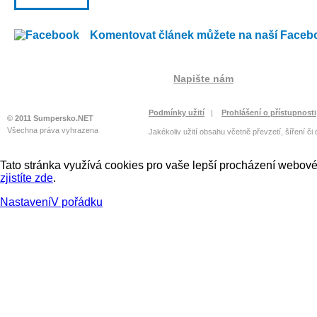
Komentovat článek můžete na naší Faceb
Napište nám
Podmínky užití
|
Prohlášení o přístupnosti
© 2011 Sumpersko.NET
Všechna práva vyhrazena
Jakékoliv užití obsahu včetně převzetí, šíření či
Tato stránka využívá cookies pro vaše lepší procházení webové 
zjistíte zde
.
Nastavení
V pořádku