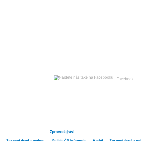
Pátek
07. srpna 2026 -
Facebook
Hlavní strana
Publicistika
Kult
Zpravodajství
Zpravodajství z regionu
Policie ČR informuje
Hasiči
Zpravodajství z ce