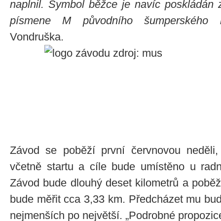
naplnil. Symbol běžce je navíc poskládán z
písmene M původního šumperského lo
Vondruška.
Závod se poběží první červnovou neděli
včetně startu a cíle bude umístěno u rad
Závod bude dlouhý deset kilometrů a poběží
bude měřit cca 3,33 km. Předcházet mu bud
nejmenších po největší. „Podrobné propozic