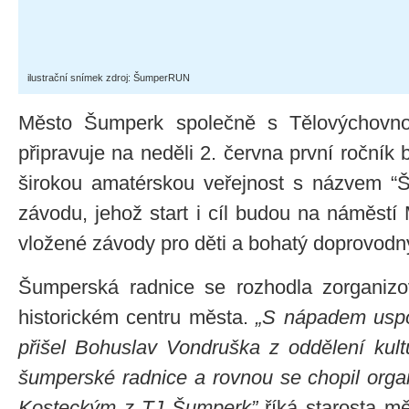
ilustrační snímek zdroj: ŠumperRUN
Město Šumperk společně s Tělovýchovn
připravuje na neděli 2. června první roční
širokou amatérskou veřejnost s názvem 
závodu, jehož start i cíl budou na náměstí
vložené závody pro děti a bohatý doprovodn
Šumperská radnice se rozhodla zorganiz
historickém centru města.
„S nápadem uspo
přišel Bohuslav Vondruška z oddělení kult
šumperské radnice a rovnou se chopil org
Kosteckým z TJ Šumperk”
říká starosta 