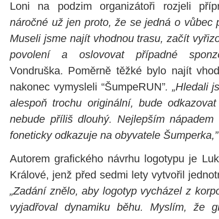
Loni na podzim organizátoři rozjeli pří
náročné už jen proto, že se jedná o vůbec p
Museli jsme najít vhodnou trasu, začít vyři
povolení a oslovovat případné sponzo
Vondruška. Poměrně těžké bylo najít vhod
nakonec vymysleli “ŠumpeRUN”
. „Hledali 
alespoň trochu originální, bude odkazova
nebude příliš dlouhý. Nejlepším nápade
foneticky odkazuje na obyvatele Šumperka,”
Autorem grafického návrhu logotypu je Lu
Králové, jenž před sedmi lety vytvořil jednot
„Zadání znělo, aby logotyp vycházel z korp
vyjadřoval dynamiku běhu. Myslím, že g