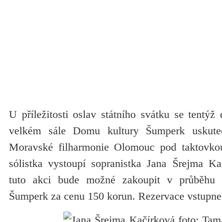
U příležitosti oslav státního svátku se tentý
velkém sále Domu kultury Šumperk uskuteč
Moravské filharmonie Olomouc pod taktovkou
sólistka vystoupí sopranistka Jana Šrejma K
tuto akci bude možné zakoupit v průběhu 
Šumperk za cenu 150 korun. Rezervace vstupn