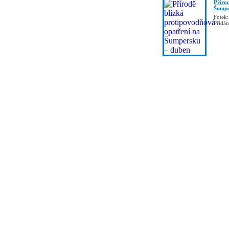
Příro
Šumpe
Fotek:
Přidá