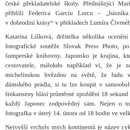
české překladatelské školy. Přednášející Ma
přiblíží Federica Garcíu Lorcu – „básníka
v dobrodiní krásy“ v překladech Lumíra Čivrné
Katarína Líšková, držitelka několika ocenění
fotografické soutěže Slovak Press Photo, po
šumperské knihovny. Japonsko je krajina, kt
cestovatele, málokdo například ví, že je zd
michelinskou hvězdou na světě, že řadu v
dámského prádla, si tu lze koupit v samoobs
šinkanseny hlásí průměrné zpoždění 18 sekund a
každý Japonec zodpovědný sám. Nejen o to
fotografka v úterý 14. února od 18 hodin ve vel
Nejvyšší vrcholy mých kontinentů je název cyk