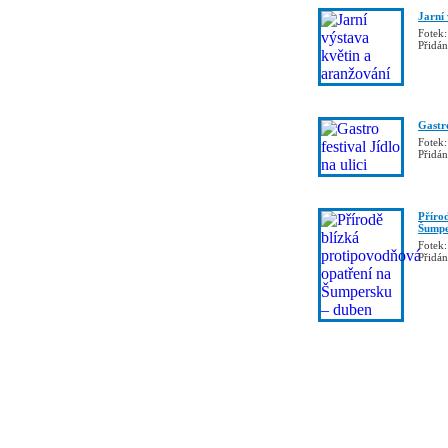
Jarní
Fotek:
Přidá
Gastro
Fotek:
Přidá
Příro
Šumpe
Fotek:
Přidá