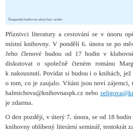
Šumperská knihovna zdroj foto: archiv
Příznivci literatury a cestování se v únoru o
místní knihovny. V pondělí 6. února se po měs
Jeho členové budou od 17 hodin v klubovn
diskutovat o společně čteném románu Mar
k nakousnutí. Povídat si budou i o knihách, jež 
o tom, co je zaujalo. Vítáni jsou noví zájemci,
halmichova@knihovnaspk.cz nebo
seligova@k
je zdarma.
O den později, v úterý 7. února, se od 18 hodin
knihovny oblíbený literární seminář, tentokrát 