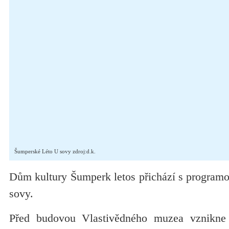
Šumperské Léto U sovy zdroj:d.k.
Dům kultury Šumperk letos přichází s program
sovy.
Před budovou Vlastivědného muzea vznikne 